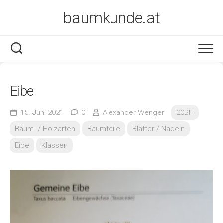
Skip
baumkunde.at
to
content
Eibe
15. Juni 2021
0
Alexander Wenger
20BH
Bäum- / Holzarten
Baumteile
Blätter / Nadeln
Eibe
Klassen