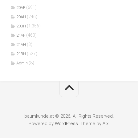
(691)
20AF
(246)
20AH
(1.356)
20BH
(460)
21AF
(3)
21AH
(527)
21BH
(8)
Admin
baumkunde.at © 2026. All Rights Reserved.
Powered by
WordPress
. Theme by
Alx
.