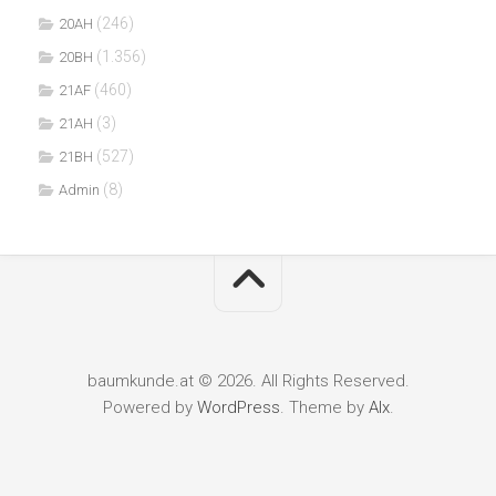
(246)
20AH
(1.356)
20BH
(460)
21AF
(3)
21AH
(527)
21BH
(8)
Admin
baumkunde.at © 2026. All Rights Reserved.
Powered by
WordPress
. Theme by
Alx
.