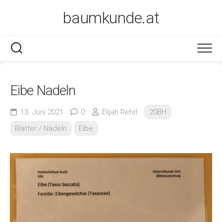
Skip
baumkunde.at
to
content
Eibe Nadeln
13. Juni 2021
0
Elijah Rehrl
20BH
Blätter / Nadeln
Eibe