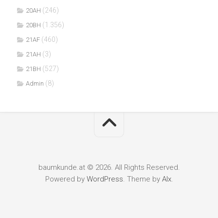
(246)
20AH
(1.356)
20BH
(460)
21AF
(3)
21AH
(527)
21BH
(8)
Admin
baumkunde.at © 2026. All Rights Reserved.
Powered by
WordPress
. Theme by
Alx
.