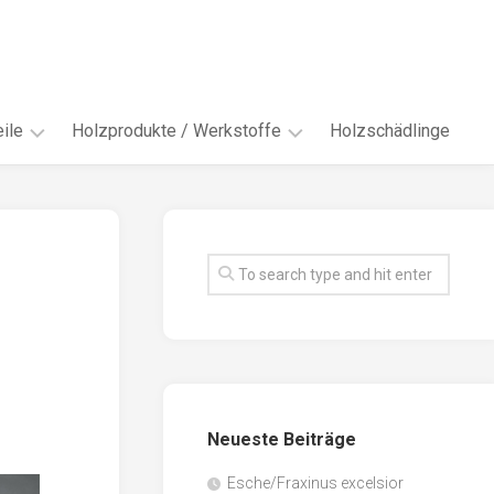
ile
Holzprodukte / Werkstoffe
Holzschädlinge
ter
andere
Werkstoffe
eln
Energieholz
en
Faserwerkstoffe
hte
Funiere
ke
Holzbauprodukte
e
Massivholzwerkstoffe
Neueste Beiträge
spen
Möbel-
/
tus
Esche/Fraxinus excelsior
Innenausbau