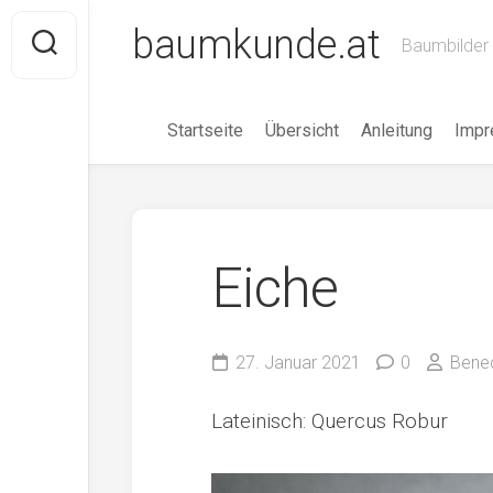
Skip
baumkunde.at
to
Baumbilder 
content
Startseite
Übersicht
Anleitung
Imp
Eiche
27. Januar 2021
0
Bened
Lateinisch: Quercus Robur