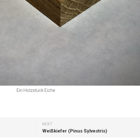
Pappel
Platane
Robinie
Tanne
Tulpenbaum
Ulme
Vogelbeere
Weide
Weißdorn
Ein Holzstück Eiche
Zirbe
Andere
NEXT
Weißkiefer (Pinus Sylvestris)