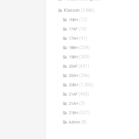
Klassen
(3.886)
(12)
16BH
(10)
17AF
(41)
17AH
(234)
18BH
(300)
19BH
(691)
20AF
(246)
20AH
(1.356)
20BH
(460)
21AF
(3)
21AH
(527)
21BH
(8)
Admin