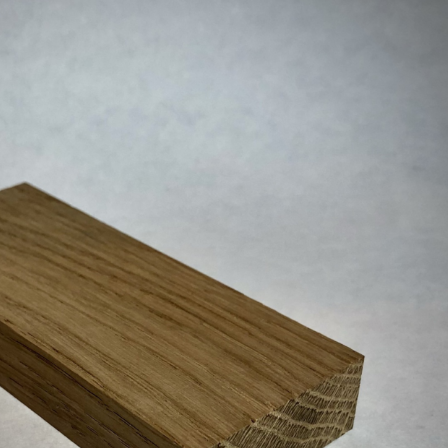
Erle
19AF
Esche
19AH
Fichte
19BH
Ginkgo
20AF
Hartriegel
20AH
Hasel
20BH
Hollunder
Admin
Kastanie
Kiefer
Lärche
Linde
Mammutbaum
Nuss