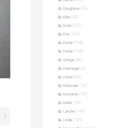
(35)
Douglasie
(43)
Eibe
(237)
Eiche
(104)
Erle
(144)
Esche
(109)
Fichte
(86)
Ginkgo
(6)
Hartriegel
(64)
Hasel
(16)
Hollunder
(187)
Kastanie
(78)
Kiefer
(143)
Lärche
(124)
Linde