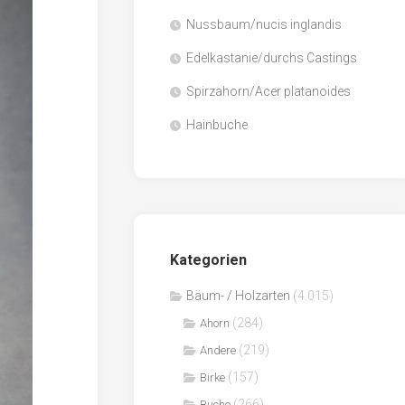
Nussbaum/nucis inglandis
Papier
/
Edelkastanie/durchs Castings
Zellulose
Spirzahorn/Acer platanoides
Sägenebenprodukte
Hainbuche
Schnittholz
Spanwerkstoffe
Kategorien
Bäum- / Holzarten
(4.015)
(284)
Ahorn
(219)
Andere
(157)
Birke
(266)
Buche