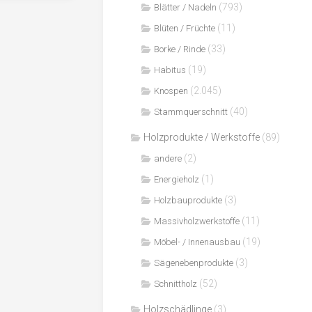
(793)
Blätter / Nadeln
(11)
Blüten / Früchte
(33)
Borke / Rinde
(19)
Habitus
(2.045)
Knospen
(40)
Stammquerschnitt
Holzprodukte / Werkstoffe
(89)
(2)
andere
(1)
Energieholz
(3)
Holzbauprodukte
(11)
Massivholzwerkstoffe
(19)
Möbel- / Innenausbau
(3)
Sägenebenprodukte
(52)
Schnittholz
Holzschädlinge
(3)