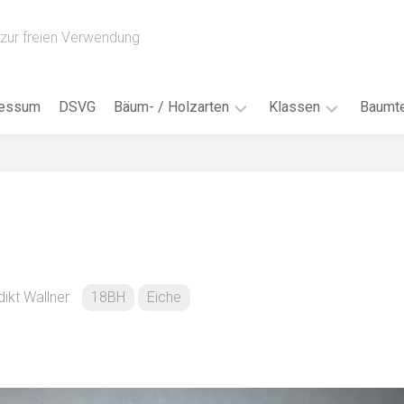
zur freien Verwendung
ressum
DSVG
Bäum- / Holzarten
Klassen
Baumte
Obstbäume
16AH
Blät
/
Tropenhölzer
16BH
Nad
Ahorn
17AF
Blüt
/
Birke
17AH
Früc
Buche
18AF
ikt Wallner
18BH
Eiche
Bor
/
Douglasie
17BH
Rind
Eibe
18AH
Kno
Eiche
18BH
Habi