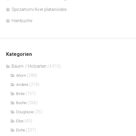
Spirzahorn/Acer platanoides
Hainbuche
Kategorien
Bäum- / Holzarten
(4.015)
(284)
Ahorn
(219)
Andere
(157)
Birke
(266)
Buche
(35)
Douglasie
(43)
Eibe
(237)
Eiche