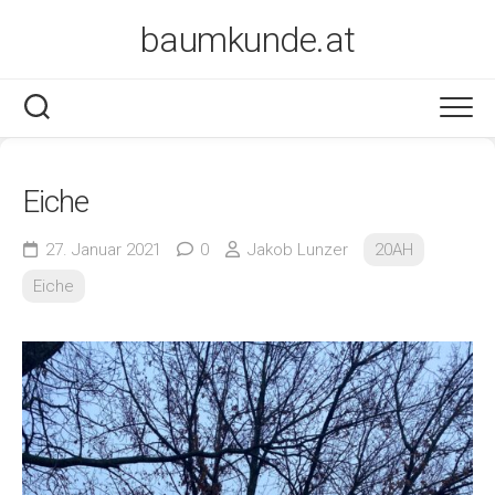
Skip
baumkunde.at
to
content
Eiche
27. Januar 2021
0
Jakob Lunzer
20AH
Eiche