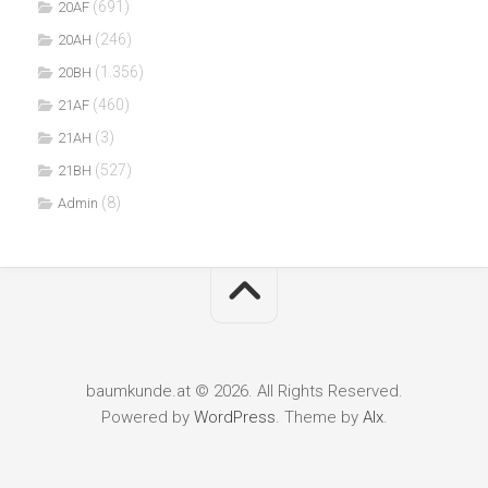
(691)
20AF
(246)
20AH
(1.356)
20BH
(460)
21AF
(3)
21AH
(527)
21BH
(8)
Admin
baumkunde.at © 2026. All Rights Reserved.
Powered by
WordPress
. Theme by
Alx
.