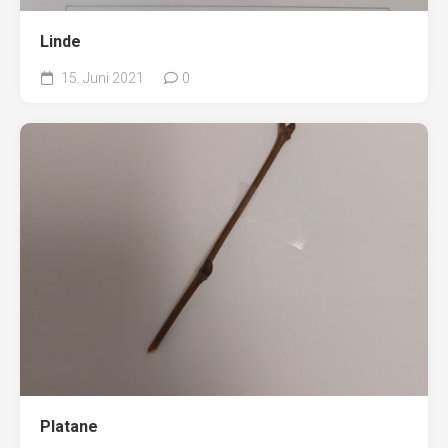
Linde
15. Juni 2021
0
Platane