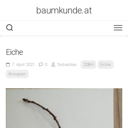
Skip
baumkunde.at
to
content
Eiche
7. April 2021
0
Sebastian
20BH
Eiche
Knospen