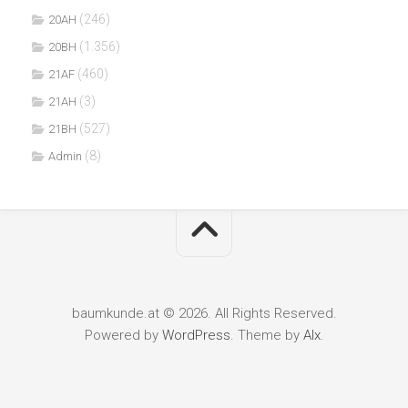
(246)
20AH
(1.356)
20BH
(460)
21AF
(3)
21AH
(527)
21BH
(8)
Admin
baumkunde.at © 2026. All Rights Reserved.
Powered by
WordPress
. Theme by
Alx
.