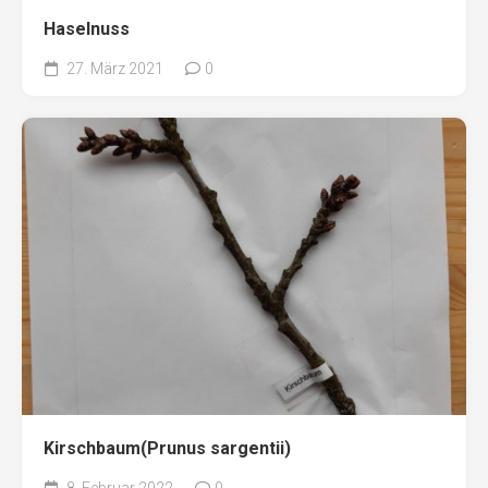
Haselnuss
27. März 2021
0
Kirschbaum(Prunus sargentii)
8. Februar 2022
0