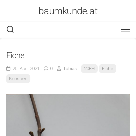
Skip
baumkunde.at
to
content
Eiche
20. April 2021
0
Tobias
20BH
Eiche
Knospen