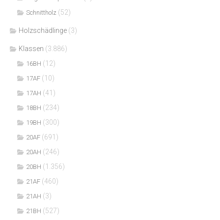
(52)
Schnittholz
Holzschädlinge
(3)
Klassen
(3.886)
(12)
16BH
(10)
17AF
(41)
17AH
(234)
18BH
(300)
19BH
(691)
20AF
(246)
20AH
(1.356)
20BH
(460)
21AF
(3)
21AH
(527)
21BH