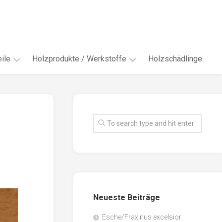
ile
Holzprodukte / Werkstoffe
Holzschädlinge
ter
andere
Werkstoffe
eln
Energieholz
en
Faserwerkstoffe
hte
Funiere
ke
Holzbauprodukte
e
Massivholzwerkstoffe
Neueste Beiträge
spen
Möbel-
/
tus
Esche/Fraxinus excelsior
Innenausbau