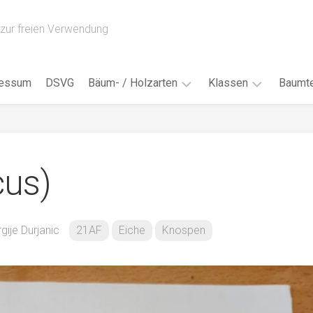
zur freien Verwendung
ressum
DSVG
Bäum- / Holzarten
Klassen
Baumte
Obstbäume
16AH
Blät
/
Tropenhölzer
16BH
Nad
cus)
Ahorn
17AF
Blüt
/
Birke
17AH
Früc
Buche
18AF
gije Durjanic
21AF
Eiche
Knospen
Bor
/
Douglasie
17BH
Rind
Eibe
18AH
Kno
Eiche
18BH
Habi