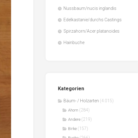
Nussbaum/nucis inglandis
Papier
/
Edelkastanie/durchs Castings
Zellulose
Spirzahorn/Acer platanoides
Sägenebenprodukte
Hainbuche
Schnittholz
Spanwerkstoffe
Kategorien
Bäum- / Holzarten
(4.015)
(284)
Ahorn
(219)
Andere
(157)
Birke
(266)
Buche