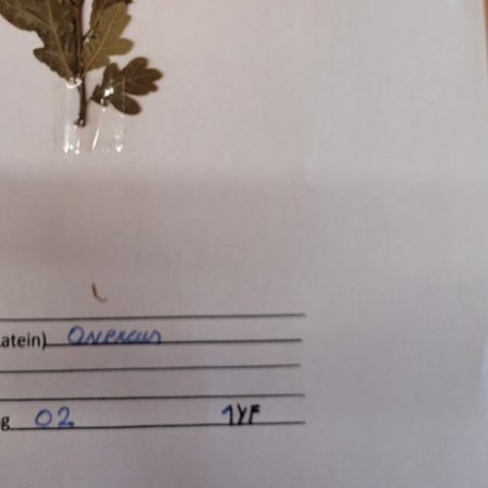
Pappel
Platane
Robinie
Tanne
Tulpenbaum
Ulme
Vogelbeere
Weide
Weißdorn
Zirbe
Andere