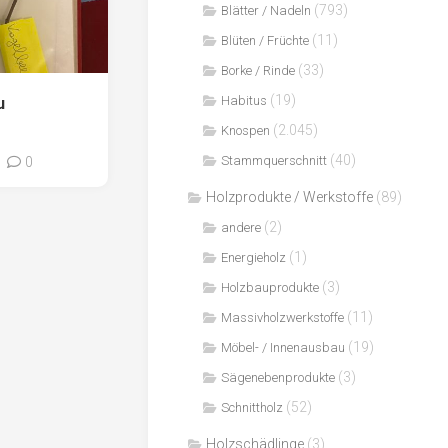
(793)
Blätter / Nadeln
(11)
Blüten / Früchte
(33)
Borke / Rinde
(19)
Habitus
u
(2.045)
Knospen
(40)
Stammquerschnitt
0
Holzprodukte / Werkstoffe
(89)
(2)
andere
(1)
Energieholz
(3)
Holzbauprodukte
(11)
Massivholzwerkstoffe
(19)
Möbel- / Innenausbau
(3)
Sägenebenprodukte
(52)
Schnittholz
Holzschädlinge
(3)