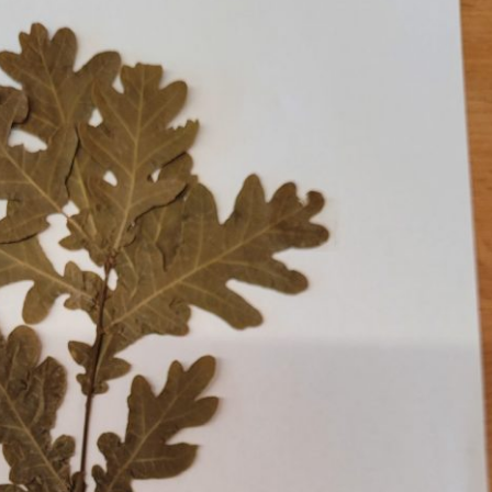
Erle
19AF
Esche
19AH
Fichte
19BH
Ginkgo
20AF
Hartriegel
20AH
Hasel
20BH
Hollunder
Admin
Kastanie
Kiefer
Lärche
Linde
Mammutbaum
Nuss