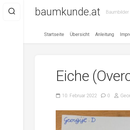
Skip
baumkunde.at
to
Baumbilder 
content
Startseite
Übersicht
Anleitung
Imp
Eiche (Over
10. Februar 2022
0
Geor