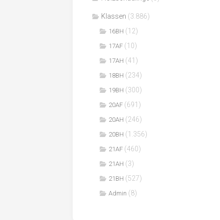
Klassen
(3.886)
(12)
16BH
(10)
17AF
(41)
17AH
(234)
18BH
(300)
19BH
(691)
20AF
(246)
20AH
(1.356)
20BH
(460)
21AF
(3)
21AH
(527)
21BH
(8)
Admin