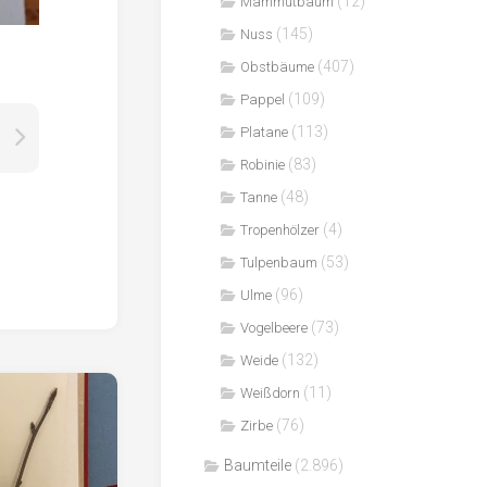
(12)
Mammutbaum
(145)
Nuss
(407)
Obstbäume
(109)
Pappel
(113)
Platane
(83)
Robinie
(48)
Tanne
(4)
Tropenhölzer
(53)
Tulpenbaum
(96)
Ulme
(73)
Vogelbeere
(132)
Weide
(11)
Weißdorn
(76)
Zirbe
Baumteile
(2.896)