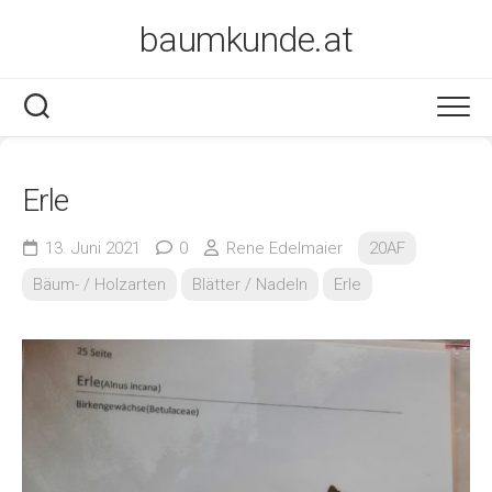
Skip
baumkunde.at
to
content
Erle
13. Juni 2021
0
Rene Edelmaier
20AF
Bäum- / Holzarten
Blätter / Nadeln
Erle