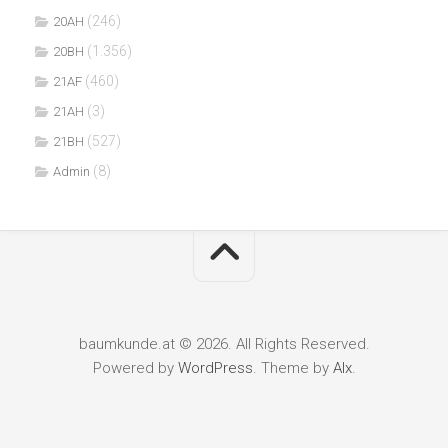
(246)
20AH
(1.356)
20BH
(460)
21AF
(3)
21AH
(527)
21BH
(8)
Admin
baumkunde.at © 2026. All Rights Reserved.
Powered by
WordPress
. Theme by
Alx
.