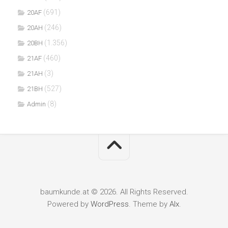
(691)
20AF
(246)
20AH
(1.356)
20BH
(460)
21AF
(3)
21AH
(527)
21BH
(8)
Admin
baumkunde.at © 2026. All Rights Reserved.
Powered by
WordPress
. Theme by
Alx
.