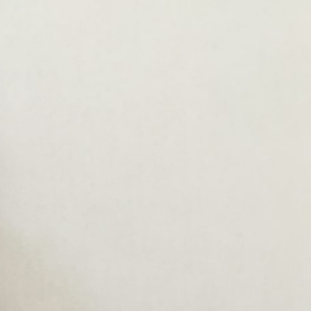
Erle
19AF
Esche
19AH
Fichte
19BH
Ginkgo
20AF
Hartriegel
20AH
Hasel
20BH
Hollunder
Admin
Kastanie
Kiefer
Lärche
Linde
Mammutbaum
Nuss