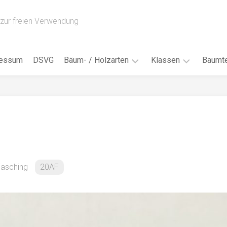
zur freien Verwendung
ressum
DSVG
Bäum- / Holzarten
Klassen
Baumte
Obstbäume
16AH
Blät
/
Tropenhölzer
16BH
Nad
Ahorn
17AF
Blüt
/
Birke
17AH
Früc
Buche
18AF
Fasching
20AF
Bor
/
Douglasie
17BH
Rind
Eibe
18AH
Kno
Eiche
18BH
Habi