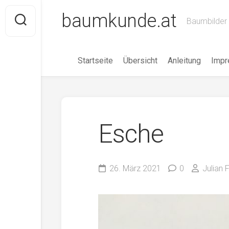
Skip
baumkunde.at
to
Baumbilder 
content
Startseite
Übersicht
Anleitung
Imp
Esche
26. März 2021
0
Julian 