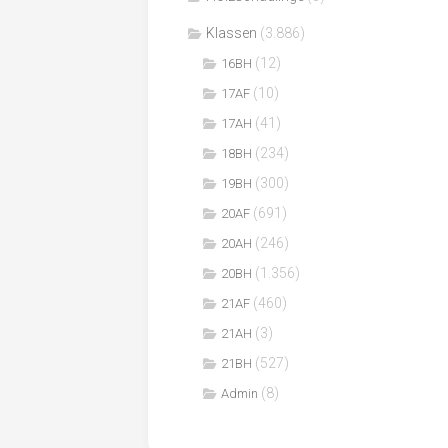
Klassen
(3.886)
(12)
16BH
(10)
17AF
(41)
17AH
(234)
18BH
(300)
19BH
(691)
20AF
(246)
20AH
(1.356)
20BH
(460)
21AF
(3)
21AH
(527)
21BH
(8)
Admin