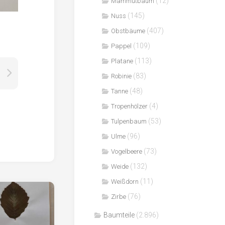
(12)
Mammutbaum
(145)
Nuss
(407)
Obstbäume
(109)
Pappel
(113)
Platane
(83)
Robinie
(48)
Tanne
(4)
Tropenhölzer
(53)
Tulpenbaum
(96)
Ulme
(73)
Vogelbeere
(132)
Weide
(11)
Weißdorn
(76)
Zirbe
Baumteile
(2.896)