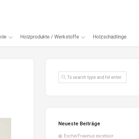
ile
Holzprodukte / Werkstoffe
Holzschädlinge
ter
andere
Werkstoffe
eln
Energieholz
en
Faserwerkstoffe
hte
Funiere
ke
Holzbauprodukte
e
Massivholzwerkstoffe
Neueste Beiträge
spen
Möbel-
/
tus
Esche/Fraxinus excelsior
Innenausbau