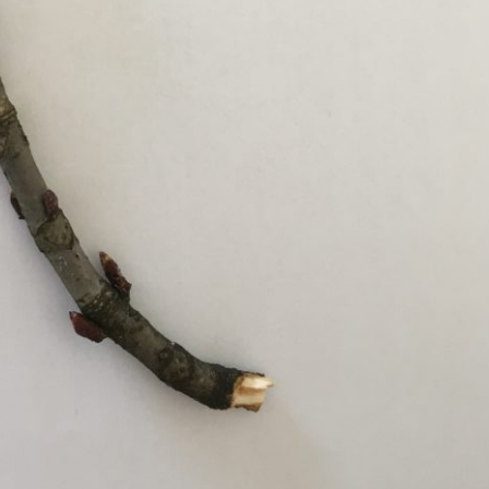
Pappel
Platane
Robinie
Tanne
Tulpenbaum
Ulme
Vogelbeere
Weide
Weißdorn
Zirbe
Andere