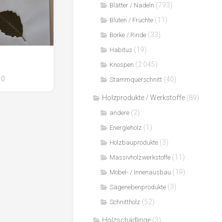
(793)
Blätter / Nadeln
(11)
Blüten / Früchte
(33)
Borke / Rinde
(19)
Habitus
(2.045)
Knospen
0
(40)
Stammquerschnitt
Holzprodukte / Werkstoffe
(89)
(2)
andere
(1)
Energieholz
(3)
Holzbauprodukte
(11)
Massivholzwerkstoffe
(19)
Möbel- / Innenausbau
(3)
Sägenebenprodukte
(52)
Schnittholz
Holzschädlinge
(3)