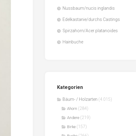
Nussbaum/nucis inglandis
Papier
/
Edelkastanie/durchs Castings
Zellulose
Spirzahorn/Acer platanoides
Sägenebenprodukte
Hainbuche
Schnittholz
Spanwerkstoffe
Kategorien
Bäum- / Holzarten
(4.015)
(284)
Ahorn
(219)
Andere
(157)
Birke
(266)
Buche