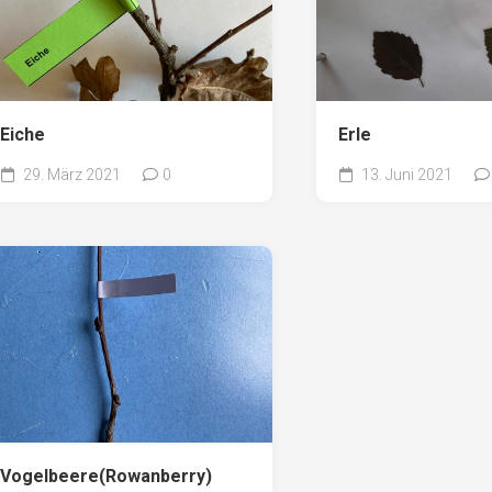
Eiche
Erle
29. März 2021
0
13. Juni 2021
Vogelbeere(Rowanberry)