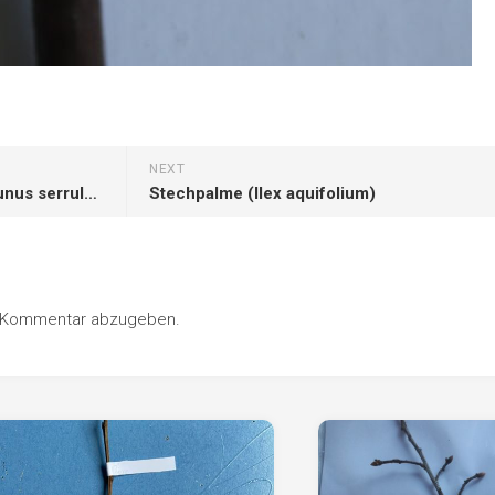
NEXT
Japanische Blütenkirsche (Prunus serrulata)
Stechpalme (Ilex aquifolium)
n Kommentar abzugeben.