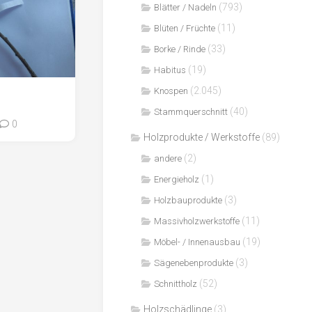
(793)
Blätter / Nadeln
(11)
Blüten / Früchte
(33)
Borke / Rinde
(19)
Habitus
(2.045)
Knospen
(40)
Stammquerschnitt
0
Holzprodukte / Werkstoffe
(89)
(2)
andere
(1)
Energieholz
(3)
Holzbauprodukte
(11)
Massivholzwerkstoffe
(19)
Möbel- / Innenausbau
(3)
Sägenebenprodukte
(52)
Schnittholz
Holzschädlinge
(3)