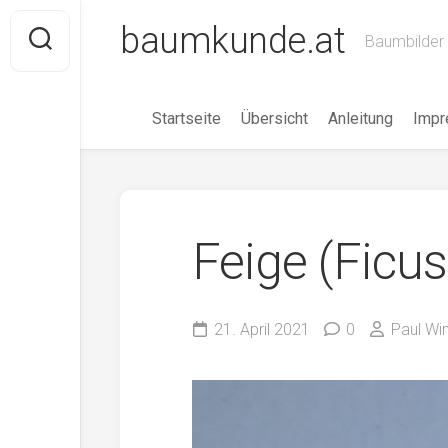
Skip
baumkunde.at
to
Baumbilder 
content
Startseite
Übersicht
Anleitung
Imp
Feige (Ficus
21. April 2021
0
Paul W