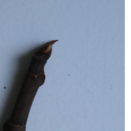
Erle
19AF
Esche
19AH
Fichte
19BH
Ginkgo
20AF
Hartriegel
20AH
Hasel
20BH
Hollunder
Admin
Kastanie
Kiefer
Lärche
Linde
Mammutbaum
Nuss