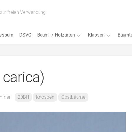
zur freien Verwendung
ressum
DSVG
Bäum- / Holzarten
Klassen
Baumte
Obstbäume
16AH
Blät
/
Tropenhölzer
16BH
Nad
 carica)
Ahorn
17AF
Blüt
/
Birke
17AH
Früc
Buche
18AF
immer
20BH
Knospen
Obstbäume
Bor
/
Douglasie
17BH
Rind
Eibe
18AH
Kno
Eiche
18BH
Habi