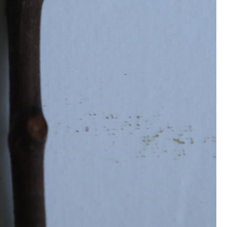
Pappel
Platane
Robinie
Tanne
Tulpenbaum
Ulme
Vogelbeere
Weide
Weißdorn
Zirbe
Andere