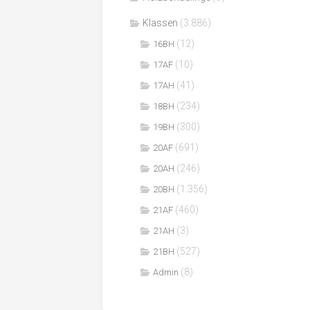
Klassen
(3.886)
(12)
16BH
(10)
17AF
(41)
17AH
(234)
18BH
(300)
19BH
(691)
20AF
(246)
20AH
(1.356)
20BH
(460)
21AF
(3)
21AH
(527)
21BH
(8)
Admin