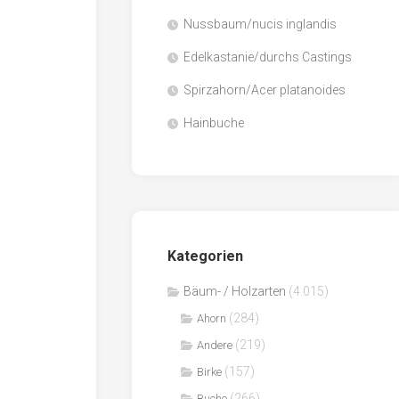
Nussbaum/nucis inglandis
Papier
/
Edelkastanie/durchs Castings
Zellulose
Spirzahorn/Acer platanoides
Sägenebenprodukte
Hainbuche
Schnittholz
Spanwerkstoffe
Kategorien
Bäum- / Holzarten
(4.015)
(284)
Ahorn
(219)
Andere
(157)
Birke
(266)
Buche