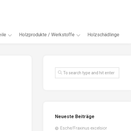
ile
Holzprodukte / Werkstoffe
Holzschädlinge
ter
andere
Werkstoffe
eln
Energieholz
en
Faserwerkstoffe
hte
Funiere
ke
Holzbauprodukte
e
Massivholzwerkstoffe
Neueste Beiträge
spen
Möbel-
/
tus
Esche/Fraxinus excelsior
Innenausbau