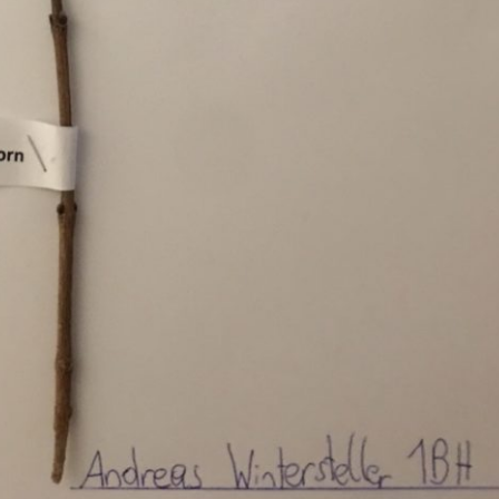
Pappel
Platane
Robinie
Tanne
Tulpenbaum
Ulme
Vogelbeere
Weide
Weißdorn
Zirbe
Andere