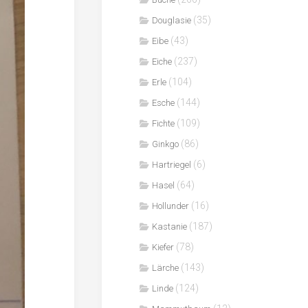
(35)
Douglasie
(43)
Eibe
(237)
Eiche
(104)
Erle
(144)
Esche
(109)
Fichte
(86)
Ginkgo
(6)
Hartriegel
(64)
Hasel
(16)
Hollunder
(187)
Kastanie
(78)
Kiefer
(143)
Lärche
(124)
Linde