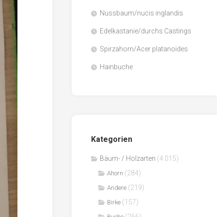
Nussbaum/nucis inglandis
Papier
/
Edelkastanie/durchs Castings
Zellulose
Spirzahorn/Acer platanoides
Sägenebenprodukte
Hainbuche
Schnittholz
Spanwerkstoffe
Kategorien
Bäum- / Holzarten
(4.015)
(284)
Ahorn
(219)
Andere
(157)
Birke
(266)
Buche