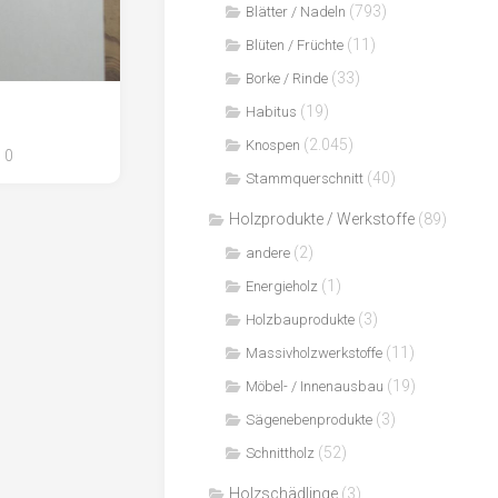
(793)
Blätter / Nadeln
(11)
Blüten / Früchte
(33)
Borke / Rinde
(19)
Habitus
(2.045)
Knospen
0
(40)
Stammquerschnitt
Holzprodukte / Werkstoffe
(89)
(2)
andere
(1)
Energieholz
(3)
Holzbauprodukte
(11)
Massivholzwerkstoffe
(19)
Möbel- / Innenausbau
(3)
Sägenebenprodukte
(52)
Schnittholz
Holzschädlinge
(3)