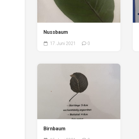
Nussbaum
17. Juni 2021
0
Birnbaum