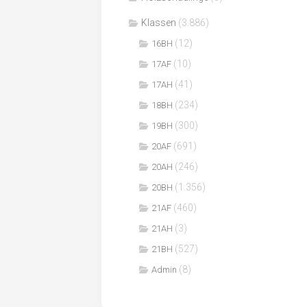
Klassen
(3.886)
(12)
16BH
(10)
17AF
(41)
17AH
(234)
18BH
(300)
19BH
(691)
20AF
(246)
20AH
(1.356)
20BH
(460)
21AF
(3)
21AH
(527)
21BH
(8)
Admin