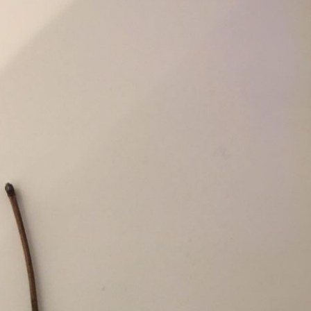
Erle
19AF
Esche
19AH
Fichte
19BH
Ginkgo
20AF
Hartriegel
20AH
Hasel
20BH
Hollunder
Admin
Kastanie
Kiefer
Lärche
Linde
Mammutbaum
Nuss