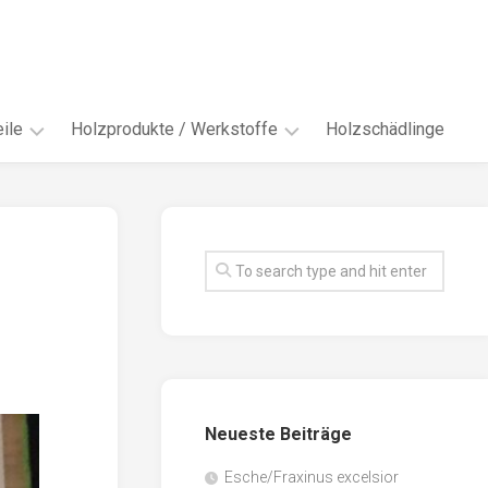
ile
Holzprodukte / Werkstoffe
Holzschädlinge
ter
andere
Werkstoffe
eln
Energieholz
en
Faserwerkstoffe
hte
Funiere
ke
Holzbauprodukte
e
Massivholzwerkstoffe
Neueste Beiträge
spen
Möbel-
/
tus
Esche/Fraxinus excelsior
Innenausbau