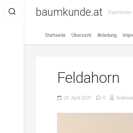
Skip
baumkunde.at
to
Baumbilder 
content
Startseite
Übersicht
Anleitung
Imp
Feldahorn
20. April 2021
0
Andreas 