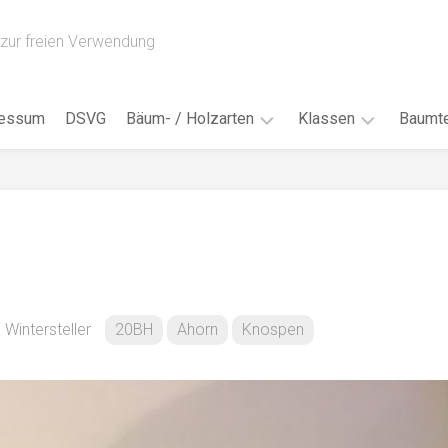
zur freien Verwendung
ressum
DSVG
Bäum- / Holzarten
Klassen
Baumte
Obstbäume
16AH
Blät
/
Tropenhölzer
16BH
Nad
Ahorn
17AF
Blüt
/
Birke
17AH
Früc
Buche
18AF
Wintersteller
20BH
Ahorn
Knospen
Bor
/
Douglasie
17BH
Rind
Eibe
18AH
Kno
Eiche
18BH
Habi