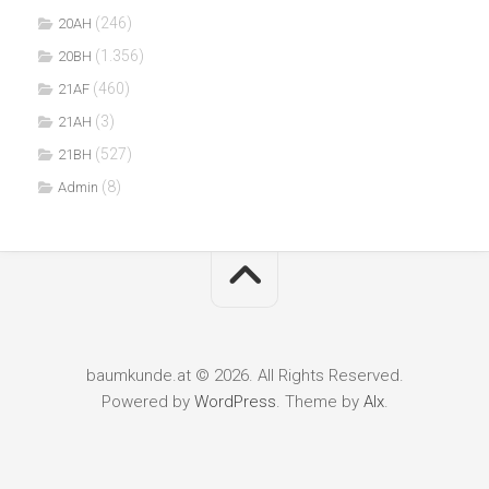
(246)
20AH
(1.356)
20BH
(460)
21AF
(3)
21AH
(527)
21BH
(8)
Admin
baumkunde.at © 2026. All Rights Reserved.
Powered by
WordPress
. Theme by
Alx
.