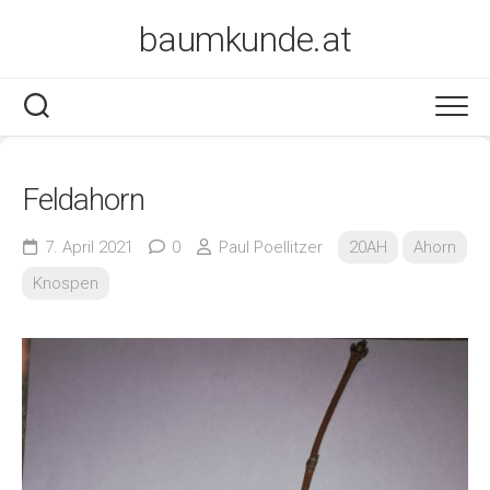
Skip
baumkunde.at
to
content
Feldahorn
7. April 2021
0
Paul Poellitzer
20AH
Ahorn
Knospen