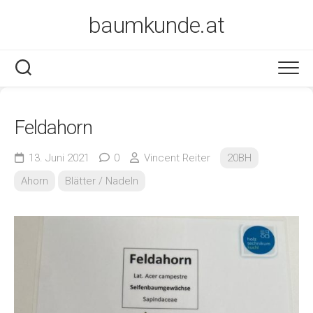
Skip
baumkunde.at
to
content
Feldahorn
13. Juni 2021
0
Vincent Reiter
20BH
Ahorn
Blätter / Nadeln