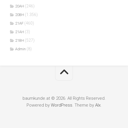
(246)
20AH
(1.356)
20BH
(460)
21AF
(3)
21AH
(527)
21BH
(8)
Admin
baumkunde.at © 2026. All Rights Reserved.
Powered by
WordPress
. Theme by
Alx
.