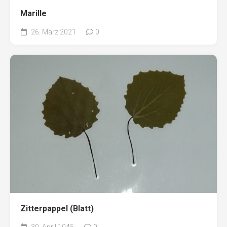
Marille
26. März 2021
0
Zitterpappel (Blatt)
30. April 1945
0