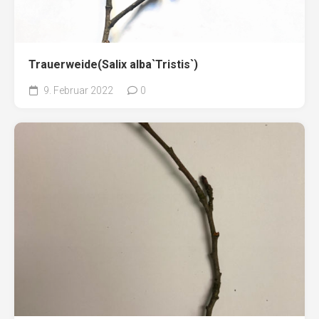
Trauerweide(Salix alba`Tristis`)
9. Februar 2022
0