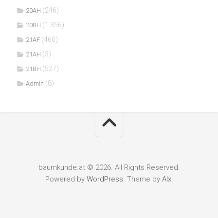
(246)
20AH
(1.356)
20BH
(460)
21AF
(3)
21AH
(527)
21BH
(8)
Admin
baumkunde.at © 2026. All Rights Reserved.
Powered by
WordPress
. Theme by
Alx
.