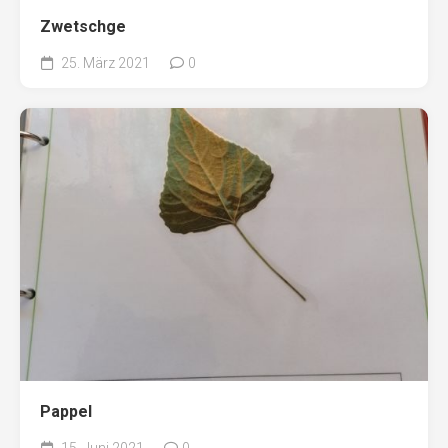
Zwetschge
25. März 2021
0
Pappel
15. Juni 2021
0