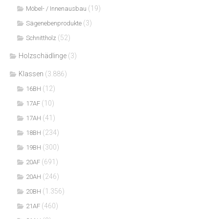
(19)
Möbel- / Innenausbau
(3)
Sägenebenprodukte
(52)
Schnittholz
Holzschädlinge
(3)
Klassen
(3.886)
(12)
16BH
(10)
17AF
(41)
17AH
(234)
18BH
(300)
19BH
(691)
20AF
(246)
20AH
(1.356)
20BH
(460)
21AF