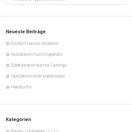
Neueste Beiträge
Esche/Fraxinus excelsior
Nussbaum/nucis inglandis
Edelkastanie/durchs Castings
Spirzahorn/Acer platanoides
Hainbuche
Kategorien
Bäum- / Holzarten
(4.015)