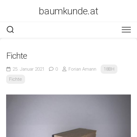
Skip
baumkunde.at
to
content
Fichte
25. Januar 2021
0
Forian Amann
18BH
Fichte