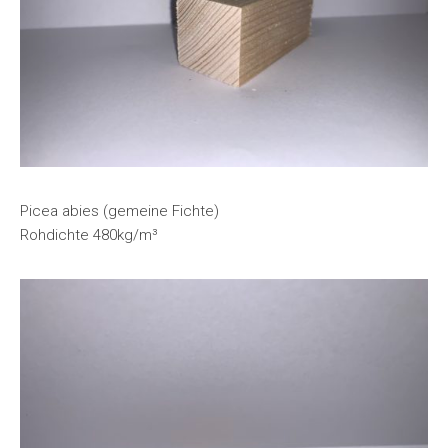
Picea abies (gemeine Fichte)
Rohdichte 480kg/m³