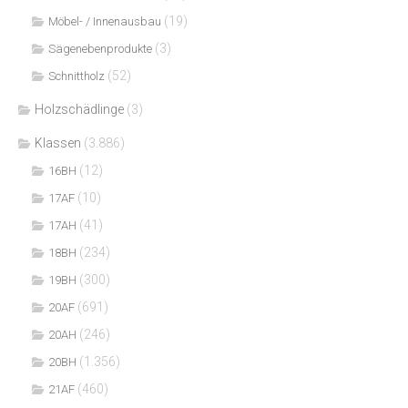
(19)
Möbel- / Innenausbau
(3)
Sägenebenprodukte
(52)
Schnittholz
Holzschädlinge
(3)
Klassen
(3.886)
(12)
16BH
(10)
17AF
(41)
17AH
(234)
18BH
(300)
19BH
(691)
20AF
(246)
20AH
(1.356)
20BH
(460)
21AF