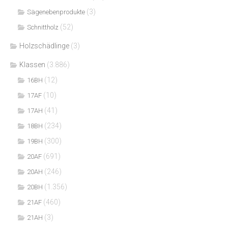
(3)
Sägenebenprodukte
(52)
Schnittholz
Holzschädlinge
(3)
Klassen
(3.886)
(12)
16BH
(10)
17AF
(41)
17AH
(234)
18BH
(300)
19BH
(691)
20AF
(246)
20AH
(1.356)
20BH
(460)
21AF
(3)
21AH