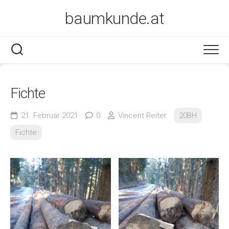
Skip
baumkunde.at
to
content
Fichte
21. Februar 2021
0
Vincent Reiter
20BH
Fichte