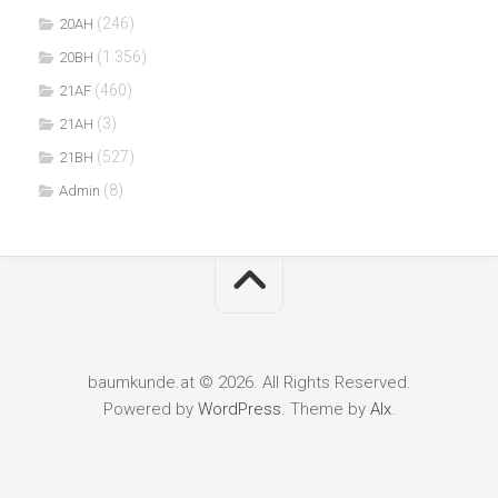
(246)
20AH
(1.356)
20BH
(460)
21AF
(3)
21AH
(527)
21BH
(8)
Admin
baumkunde.at © 2026. All Rights Reserved.
Powered by
WordPress
. Theme by
Alx
.