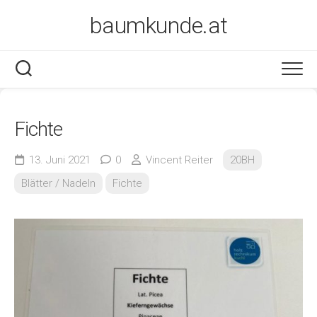
Skip
baumkunde.at
to
content
Fichte
13. Juni 2021
0
Vincent Reiter
20BH
Blätter / Nadeln
Fichte