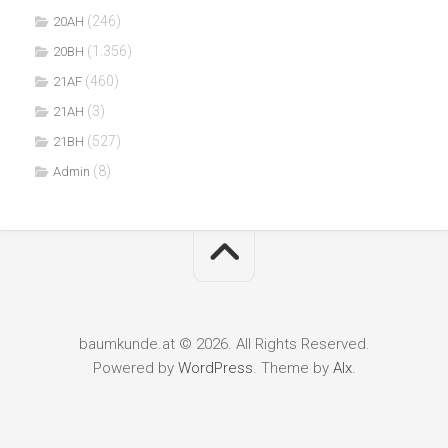
(246)
20AH
(1.356)
20BH
(460)
21AF
(3)
21AH
(527)
21BH
(8)
Admin
baumkunde.at © 2026. All Rights Reserved.
Powered by
WordPress
. Theme by
Alx
.