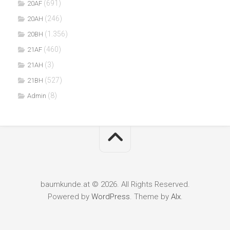
(691)
20AF
(246)
20AH
(1.356)
20BH
(460)
21AF
(3)
21AH
(527)
21BH
(8)
Admin
baumkunde.at © 2026. All Rights Reserved.
Powered by
WordPress
. Theme by
Alx
.