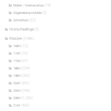
(19)
Möbel- / Innenausbau
(3)
Sägenebenprodukte
(52)
Schnittholz
Holzschädlinge
(3)
Klassen
(3.886)
(12)
16BH
(10)
17AF
(41)
17AH
(234)
18BH
(300)
19BH
(691)
20AF
(246)
20AH
(1.356)
20BH
(460)
21AF