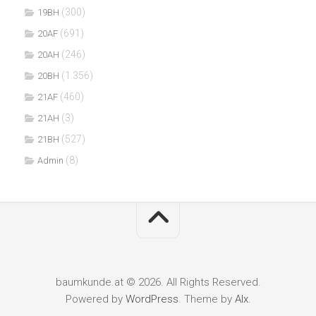
(300)
19BH
(691)
20AF
(246)
20AH
(1.356)
20BH
(460)
21AF
(3)
21AH
(527)
21BH
(8)
Admin
baumkunde.at © 2026. All Rights Reserved.
Powered by
WordPress
. Theme by
Alx
.