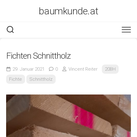
Skip
baumkunde.at
to
content
Fichten Schnittholz
29. Januar 2021
0
Vincent Reiter
20BH
Fichte
Schnittholz