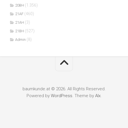
(1.356)
20BH
(460)
21AF
(3)
21AH
(527)
21BH
(8)
Admin
baumkunde.at © 2026. All Rights Reserved.
Powered by
WordPress
. Theme by
Alx
.