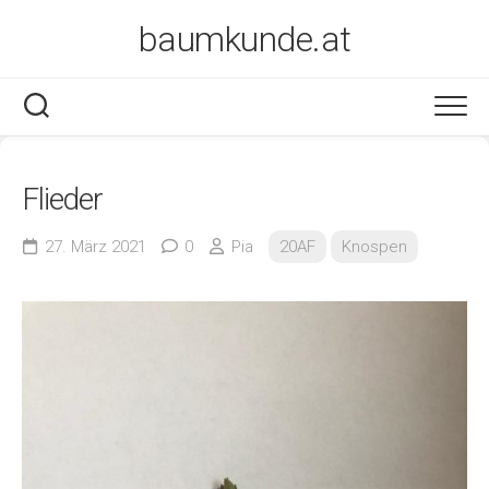
Skip
baumkunde.at
to
content
Flieder
27. März 2021
0
Pia
20AF
Knospen