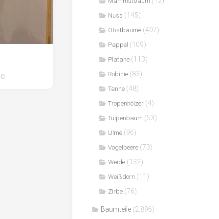
(12)
Mammutbaum
(145)
Nuss
(407)
Obstbäume
(109)
Pappel
(113)
Platane
(83)
Robinie
0
(48)
Tanne
(4)
Tropenhölzer
(53)
Tulpenbaum
(96)
Ulme
(73)
Vogelbeere
(132)
Weide
(11)
Weißdorn
(76)
Zirbe
Baumteile
(2.896)