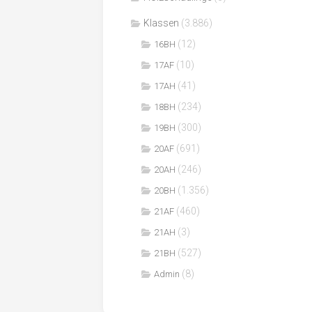
Klassen
(3.886)
(12)
16BH
(10)
17AF
(41)
17AH
(234)
18BH
(300)
19BH
(691)
20AF
(246)
20AH
(1.356)
20BH
(460)
21AF
(3)
21AH
(527)
21BH
(8)
Admin