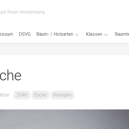
zur freien Verwendung
ressum
DSVG
Bäum- / Holzarten
Klassen
Baumte
Obstbäume
16AH
Blät
/
Tropenhölzer
16BH
Nad
che
Ahorn
17AF
Blüt
/
Birke
17AH
Früc
Buche
18AF
itzer
20AH
Esche
Knospen
Bor
/
Douglasie
17BH
Rind
Eibe
18AH
Kno
Eiche
18BH
Habi