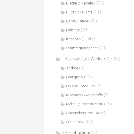
(793)
Blätter / Nadeln
(11)
Blüten / Früchte
(33)
Borke / Rinde
(19)
Habitus
(2.045)
Knospen
(40)
Stammquerschnitt
Holzprodukte / Werkstoffe
(89)
(2)
andere
(1)
Energieholz
(3)
Holzbauprodukte
(11)
Massivholzwerkstoffe
(19)
Möbel- / Innenausbau
(3)
Sägenebenprodukte
(52)
Schnittholz
Holzschädlinge
(3)