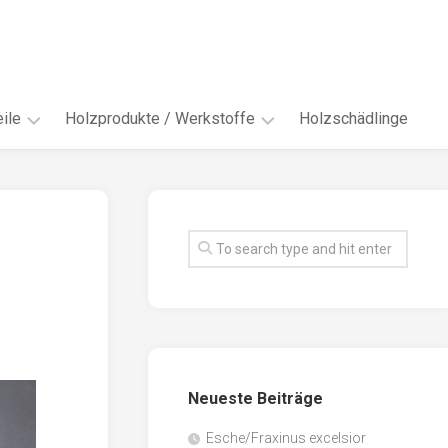
ile
Holzprodukte / Werkstoffe
Holzschädlinge
ter
andere
Werkstoffe
eln
Energieholz
en
Faserwerkstoffe
hte
Funiere
ke
Holzbauprodukte
e
Massivholzwerkstoffe
Neueste Beiträge
spen
Möbel-
/
tus
Esche/Fraxinus excelsior
Innenausbau