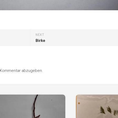
Pappel
Platane
Robinie
Tanne
NEXT
Tulpenbaum
Birke
Ulme
Vogelbeere
Weide
n Kommentar abzugeben.
Weißdorn
Zirbe
Andere