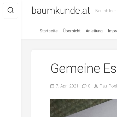
Skip
baumkunde.at
to
Baumbilder 
content
Startseite
Übersicht
Anleitung
Imp
Gemeine Es
7. April 2021
0
Paul Poell