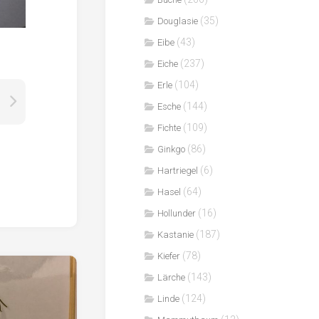
(35)
Douglasie
(43)
Eibe
(237)
Eiche
(104)
Erle
(144)
Esche
(109)
Fichte
(86)
Ginkgo
(6)
Hartriegel
(64)
Hasel
(16)
Hollunder
(187)
Kastanie
(78)
Kiefer
(143)
Lärche
(124)
Linde