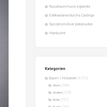
Nussbaum/nucis inglandis
Papier
/
Edelkastanie/durchs Castings
Zellulose
Spirzahorn/Acer platanoides
Sägenebenprodukte
Hainbuche
Schnittholz
Spanwerkstoffe
Kategorien
Bäum- / Holzarten
(4.015)
(284)
Ahorn
(219)
Andere
(157)
Birke
(266)
Buche