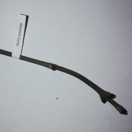
Erle
19AF
Esche
19AH
Fichte
19BH
Ginkgo
20AF
Hartriegel
20AH
Hasel
20BH
Hollunder
Admin
Kastanie
Kiefer
Lärche
Linde
Mammutbaum
Nuss