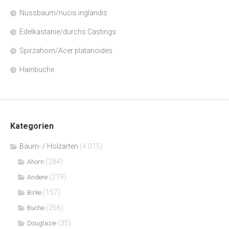
Nussbaum/nucis inglandis
Edelkastanie/durchs Castings
Spirzahorn/Acer platanoides
Hainbuche
Kategorien
Bäum- / Holzarten
(4.015)
(284)
Ahorn
(219)
Andere
(157)
Birke
(266)
Buche
(35)
Douglasie