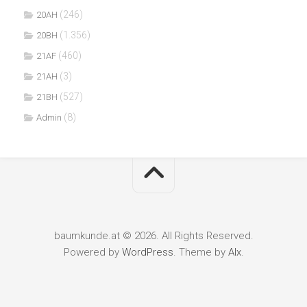
(246)
20AH
(1.356)
20BH
(460)
21AF
(3)
21AH
(527)
21BH
(8)
Admin
baumkunde.at © 2026. All Rights Reserved.
Powered by
WordPress
. Theme by
Alx
.