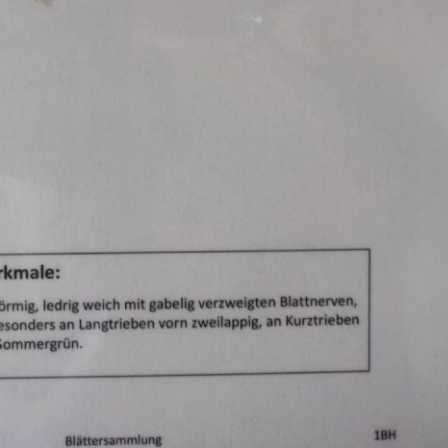
Pappel
Platane
Robinie
Tanne
Tulpenbaum
Ulme
Vogelbeere
Weide
Weißdorn
Zirbe
Andere