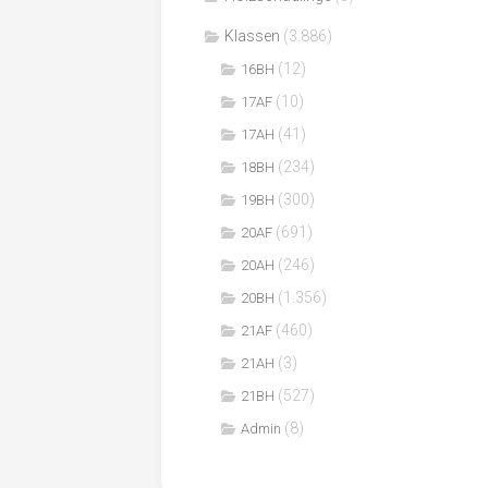
Klassen
(3.886)
(12)
16BH
(10)
17AF
(41)
17AH
(234)
18BH
(300)
19BH
(691)
20AF
(246)
20AH
(1.356)
20BH
(460)
21AF
(3)
21AH
(527)
21BH
(8)
Admin