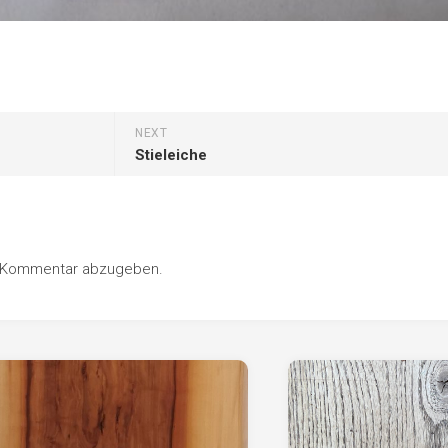
NEXT
Stieleiche
n Kommentar abzugeben.