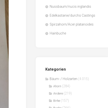
Nussbaum/nucis inglandis
Papier
/
Edelkastanie/durchs Castings
Zellulose
Spirzahorn/Acer platanoides
Sägenebenprodukte
Hainbuche
Schnittholz
Spanwerkstoffe
Kategorien
Bäum- / Holzarten
(4.015)
(284)
Ahorn
(219)
Andere
(157)
Birke
(266)
Buche