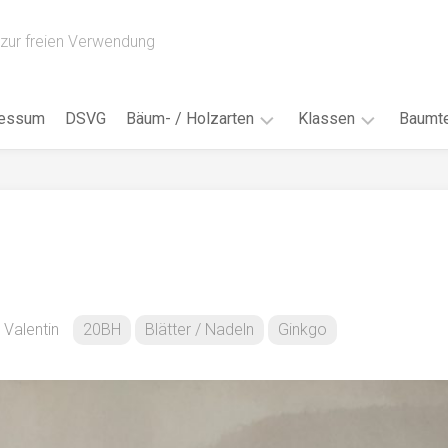
zur freien Verwendung
ressum
DSVG
Bäum- / Holzarten
Klassen
Baumte
Obstbäume
16AH
Blät
/
Tropenhölzer
16BH
Nad
Ahorn
17AF
Blüt
/
Birke
17AH
Früc
Buche
18AF
 Valentin
20BH
Blätter / Nadeln
Ginkgo
Bor
/
Douglasie
17BH
Rind
Eibe
18AH
Kno
Eiche
18BH
Habi