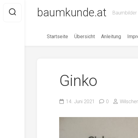
Skip
baumkunde.at
to
Baumbilder 
content
Startseite
Übersicht
Anleitung
Imp
Ginko
14. Juni 2021
0
Wilscher