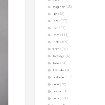
(35)
Douglasie
(43)
Eibe
(237)
Eiche
(104)
Erle
(144)
Esche
(109)
Fichte
(86)
Ginkgo
(6)
Hartriegel
(64)
Hasel
(16)
Hollunder
(187)
Kastanie
(78)
Kiefer
(143)
Lärche
(124)
Linde