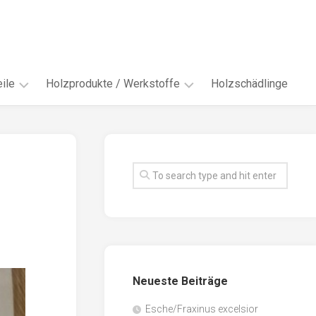
ile
Holzprodukte / Werkstoffe
Holzschädlinge
ter
andere
Werkstoffe
eln
Energieholz
en
Faserwerkstoffe
hte
Funiere
ke
Holzbauprodukte
e
Massivholzwerkstoffe
Neueste Beiträge
spen
Möbel-
/
tus
Esche/Fraxinus excelsior
Innenausbau