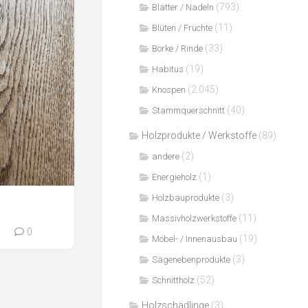
(793)
Blätter / Nadeln
(11)
Blüten / Früchte
(33)
Borke / Rinde
(19)
Habitus
(2.045)
Knospen
(40)
Stammquerschnitt
Holzprodukte / Werkstoffe
(89)
(2)
andere
(1)
Energieholz
(3)
Holzbauprodukte
(11)
Massivholzwerkstoffe
0
0
(19)
Möbel- / Innenausbau
(3)
Sägenebenprodukte
(52)
Schnittholz
Holzschädlinge
(3)