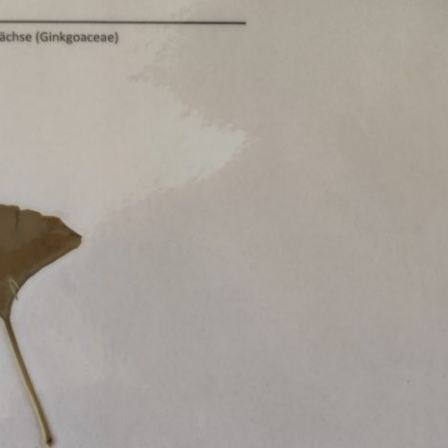
Erle
19AF
Esche
19AH
Fichte
19BH
Ginkgo
20AF
Hartriegel
20AH
Hasel
20BH
Hollunder
Admin
Kastanie
Kiefer
Lärche
Linde
Mammutbaum
Nuss