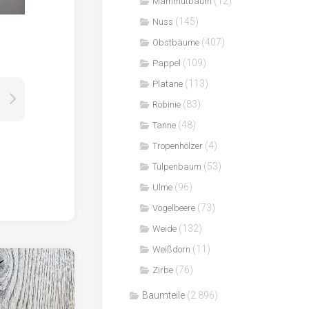
(12)
Mammutbaum
(145)
Nuss
(407)
Obstbäume
(109)
Pappel
(113)
Platane
(83)
Robinie
(48)
Tanne
(4)
Tropenhölzer
(53)
Tulpenbaum
(96)
Ulme
(73)
Vogelbeere
(132)
Weide
(11)
Weißdorn
(76)
Zirbe
Baumteile
(2.896)