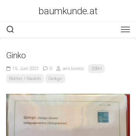
Skip
baumkunde.at
to
content
Ginko
15. Juni 2021
0
ami lorenz
20BH
Blätter / Nadeln
Ginkgo