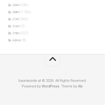
(246)
20AH
(1.356)
20BH
(460)
21AF
(3)
21AH
(527)
21BH
(8)
Admin
baumkunde.at © 2026. All Rights Reserved.
Powered by
WordPress
. Theme by
Alx
.