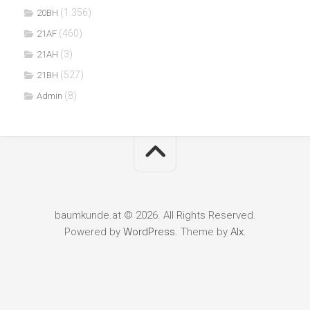
(1.356)
20BH
(460)
21AF
(3)
21AH
(527)
21BH
(8)
Admin
baumkunde.at © 2026. All Rights Reserved.
Powered by
WordPress
. Theme by
Alx
.