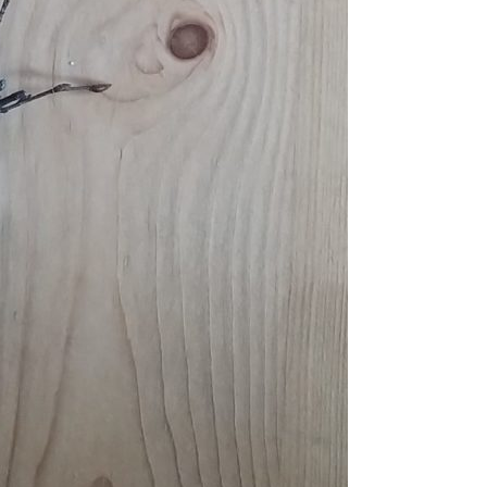
Pappel
Platane
Robinie
Tanne
Tulpenbaum
Ulme
Vogelbeere
Weide
Weißdorn
Zirbe
Andere