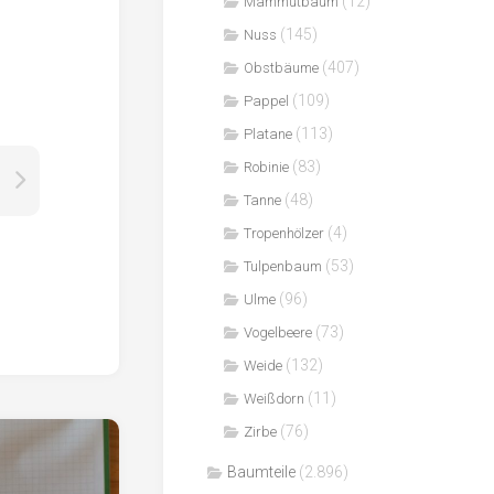
(12)
Mammutbaum
(145)
Nuss
(407)
Obstbäume
(109)
Pappel
(113)
Platane
(83)
Robinie
(48)
Tanne
(4)
Tropenhölzer
(53)
Tulpenbaum
(96)
Ulme
(73)
Vogelbeere
(132)
Weide
(11)
Weißdorn
(76)
Zirbe
Baumteile
(2.896)