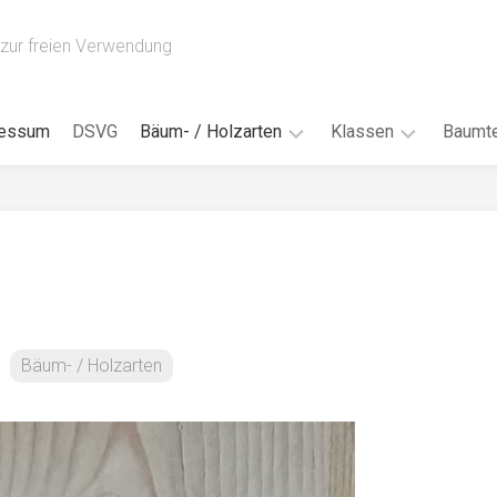
zur freien Verwendung
ressum
DSVG
Bäum- / Holzarten
Klassen
Baumte
Obstbäume
16AH
Blät
/
Tropenhölzer
16BH
Nad
Ahorn
17AF
Blüt
/
Birke
17AH
Früc
Buche
18AF
Bäum- / Holzarten
Bor
/
Douglasie
17BH
Rind
Eibe
18AH
Kno
Eiche
18BH
Habi