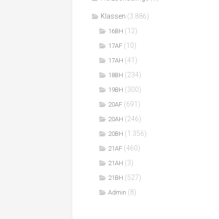
Klassen
(3.886)
(12)
16BH
(10)
17AF
(41)
17AH
(234)
18BH
(300)
19BH
(691)
20AF
(246)
20AH
(1.356)
20BH
(460)
21AF
(3)
21AH
(527)
21BH
(8)
Admin