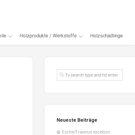
ile
Holzprodukte / Werkstoffe
Holzschädlinge
ter
andere
Werkstoffe
eln
Energieholz
en
Faserwerkstoffe
hte
Funiere
ke
Holzbauprodukte
e
Massivholzwerkstoffe
Neueste Beiträge
spen
Möbel-
/
tus
Esche/Fraxinus excelsior
Innenausbau