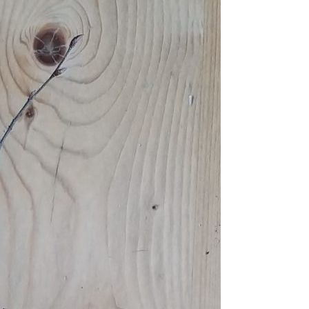
Erle
19AF
Esche
19AH
Fichte
19BH
Ginkgo
20AF
Hartriegel
20AH
Hasel
20BH
Hollunder
Admin
Kastanie
Kiefer
Lärche
Linde
Mammutbaum
Nuss