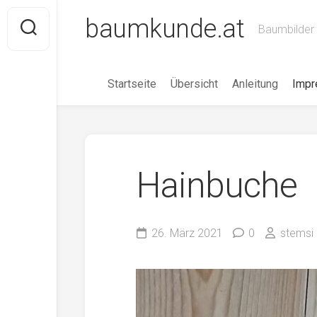
Skip
baumkunde.at
to
Baumbilder 
content
Startseite
Übersicht
Anleitung
Imp
Hainbuche
26. März 2021
0
stemsi