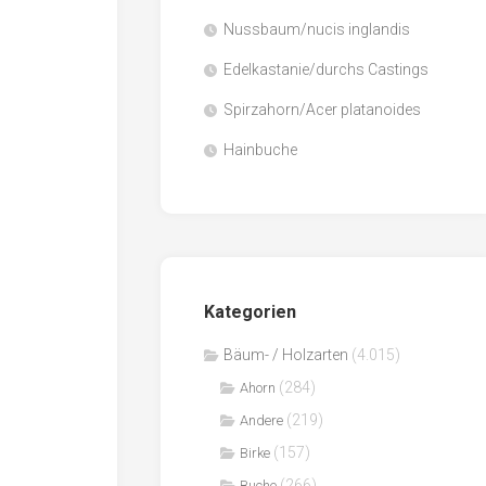
Nussbaum/nucis inglandis
Papier
/
Edelkastanie/durchs Castings
Zellulose
Spirzahorn/Acer platanoides
Sägenebenprodukte
Hainbuche
Schnittholz
Spanwerkstoffe
Kategorien
Bäum- / Holzarten
(4.015)
(284)
Ahorn
(219)
Andere
(157)
Birke
(266)
Buche