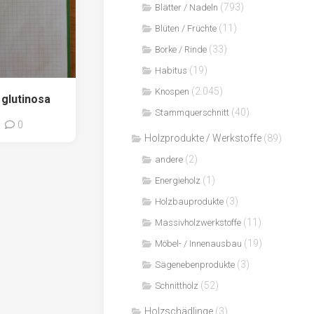
(793)
Blätter / Nadeln
(11)
Blüten / Früchte
(33)
Borke / Rinde
(19)
Habitus
(2.045)
Knospen
glutinosa
(40)
Stammquerschnitt
0
Holzprodukte / Werkstoffe
(89)
(2)
andere
(1)
Energieholz
(3)
Holzbauprodukte
(11)
Massivholzwerkstoffe
(19)
Möbel- / Innenausbau
(3)
Sägenebenprodukte
(52)
Schnittholz
Holzschädlinge
(3)