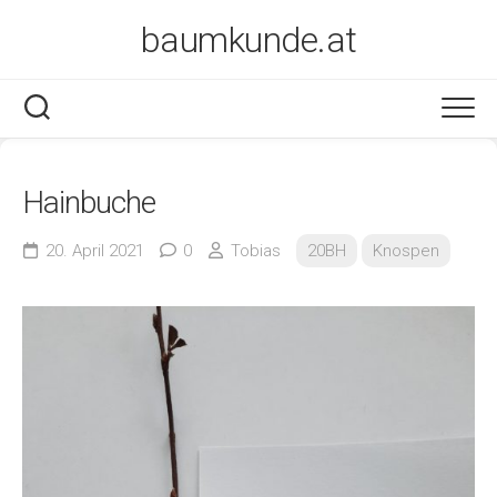
Skip
baumkunde.at
to
content
Hainbuche
20. April 2021
0
Tobias
20BH
Knospen