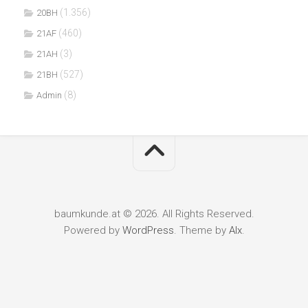
(1.356)
20BH
(460)
21AF
(3)
21AH
(527)
21BH
(8)
Admin
baumkunde.at © 2026. All Rights Reserved.
Powered by
WordPress
. Theme by
Alx
.