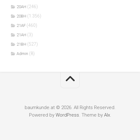
(246)
20AH
(1.356)
20BH
(460)
21AF
(3)
21AH
(527)
21BH
(8)
Admin
baumkunde.at © 2026. All Rights Reserved.
Powered by
WordPress
. Theme by
Alx
.