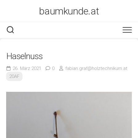
Skip
baumkunde.at
to
content
Haselnuss
26. März 2021
0
fabian.graf@holztechnikum.at
20AF