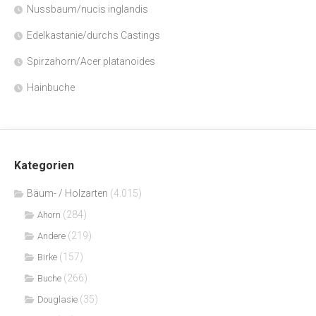
Nussbaum/nucis inglandis
Edelkastanie/durchs Castings
Spirzahorn/Acer platanoides
Hainbuche
Kategorien
Bäum- / Holzarten
(4.015)
(284)
Ahorn
(219)
Andere
(157)
Birke
(266)
Buche
(35)
Douglasie