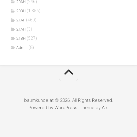
(246)
20AH
(1.356)
20BH
(460)
21AF
(3)
21AH
(527)
21BH
(8)
Admin
baumkunde.at © 2026. All Rights Reserved.
Powered by
WordPress
. Theme by
Alx
.