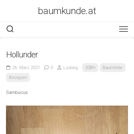
Skip
baumkunde.at
to
content
Hollunder
26. März 2021
0
Ludwig
20BH
Baumteile
Knospen
Sambucus