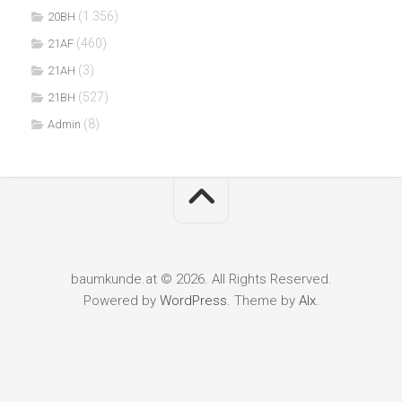
(1.356)
20BH
(460)
21AF
(3)
21AH
(527)
21BH
(8)
Admin
baumkunde.at © 2026. All Rights Reserved.
Powered by
WordPress
. Theme by
Alx
.