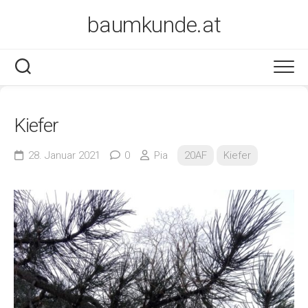
Skip
baumkunde.at
to
content
Kiefer
28. Januar 2021
0
Pia
20AF
Kiefer