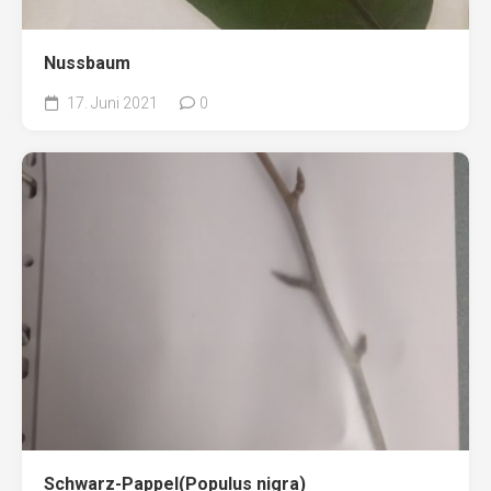
Nussbaum
17. Juni 2021
0
Schwarz-Pappel(Populus nigra)