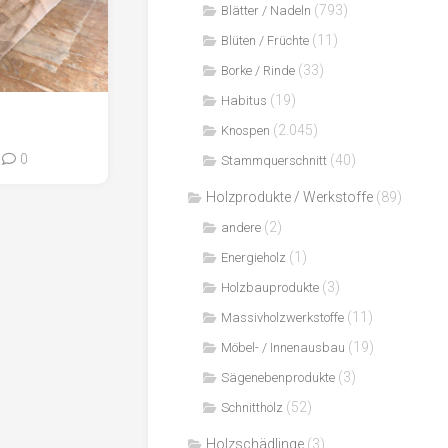
(793)
Blätter / Nadeln
(11)
Blüten / Früchte
(33)
Borke / Rinde
(19)
Habitus
(2.045)
Knospen
0
(40)
Stammquerschnitt
Holzprodukte / Werkstoffe
(89)
(2)
andere
(1)
Energieholz
(3)
Holzbauprodukte
(11)
Massivholzwerkstoffe
(19)
Möbel- / Innenausbau
(3)
Sägenebenprodukte
(52)
Schnittholz
Holzschädlinge
(3)