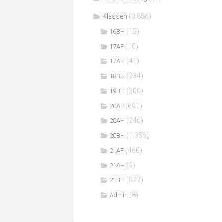
Klassen
(3.886)
(12)
16BH
(10)
17AF
(41)
17AH
(234)
18BH
(300)
19BH
(691)
20AF
(246)
20AH
(1.356)
20BH
(460)
21AF
(3)
21AH
(527)
21BH
(8)
Admin