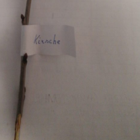
Pappel
Platane
Robinie
Tanne
Tulpenbaum
Ulme
Vogelbeere
Weide
Weißdorn
Zirbe
Andere