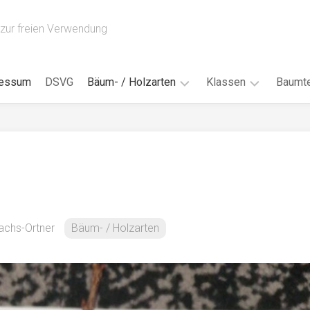
zur freien Verwendung
ressum
DSVG
Bäum- / Holzarten
Klassen
Baumte
Obstbäume
16AH
Blät
/
Tropenhölzer
16BH
Nad
Ahorn
17AF
Blüt
/
Birke
17AH
Früc
Buche
18AF
achs-Ortner
Bäum- / Holzarten
Bor
/
Douglasie
17BH
Rind
Eibe
18AH
Kno
Eiche
18BH
Habi