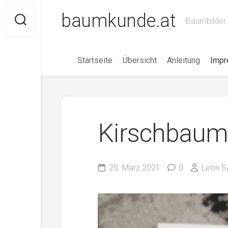
Skip
baumkunde.at
to
Baumbilder 
content
Startseite
Übersicht
Anleitung
Imp
Kirschbaum
25. März 2021
0
Leon S