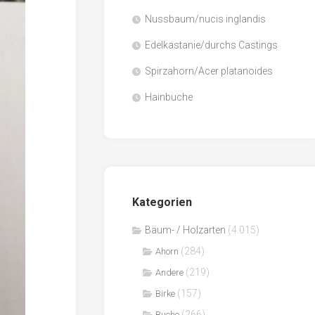
Nussbaum/nucis inglandis
Papier
/
Edelkastanie/durchs Castings
Zellulose
Spirzahorn/Acer platanoides
Sägenebenprodukte
Hainbuche
Schnittholz
Spanwerkstoffe
Kategorien
Bäum- / Holzarten
(4.015)
(284)
Ahorn
(219)
Andere
(157)
Birke
(266)
Buche