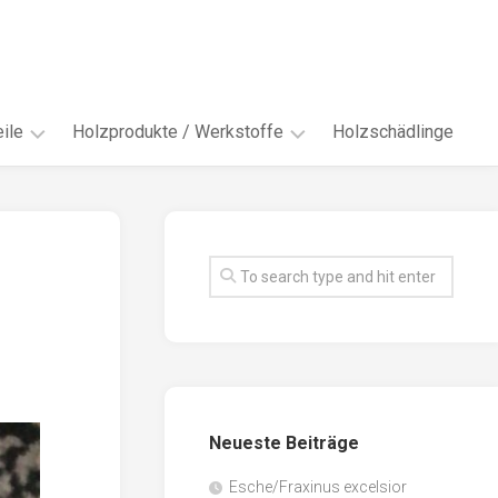
ile
Holzprodukte / Werkstoffe
Holzschädlinge
ter
andere
Werkstoffe
eln
Energieholz
en
Faserwerkstoffe
hte
Funiere
ke
Holzbauprodukte
e
Massivholzwerkstoffe
Neueste Beiträge
spen
Möbel-
/
tus
Esche/Fraxinus excelsior
Innenausbau