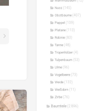
(12)
Mammutbaum
(145)
Nuss
(407)
Obstbäume
(109)
Pappel
(113)
Platane
(83)
Robinie
(48)
Tanne
(4)
Tropenhölzer
(53)
Tulpenbaum
(96)
Ulme
(73)
Vogelbeere
(132)
Weide
(11)
Weißdorn
(76)
Zirbe
Baumteile
(2.896)