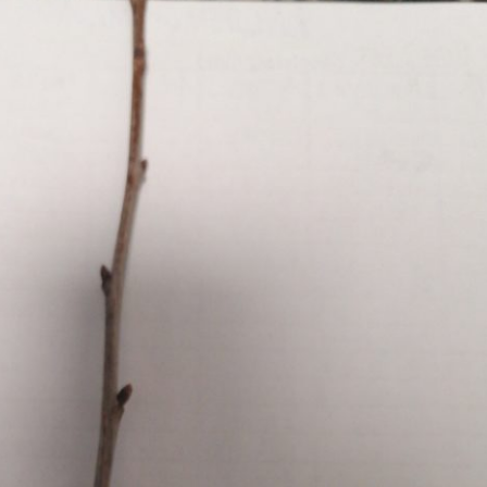
Erle
19AF
Esche
19AH
Fichte
19BH
Ginkgo
20AF
Hartriegel
20AH
Hasel
20BH
Hollunder
Admin
Kastanie
Kiefer
Lärche
Linde
Mammutbaum
Nuss