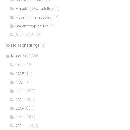
(11)
Massivholzwerkstoffe
(19)
Möbel- / Innenausbau
(3)
Sägenebenprodukte
(52)
Schnittholz
Holzschädlinge
(3)
Klassen
(3.886)
(12)
16BH
(10)
17AF
(41)
17AH
(234)
18BH
(300)
19BH
(691)
20AF
(246)
20AH
(1.356)
20BH