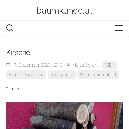
Skip
baumkunde.at
to
content
Kirsche
17. Dezember 2020
0
NIclas Vollert
19BH
Bäum- / Holzarten
Obstbäume
Stammquerschnitt
Prunus