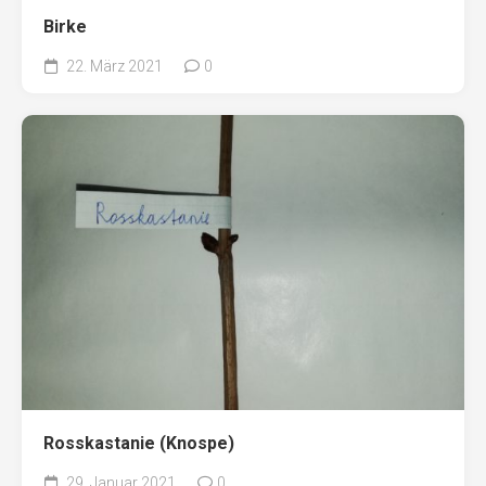
Birke
22. März 2021
0
Rosskastanie (Knospe)
29. Januar 2021
0