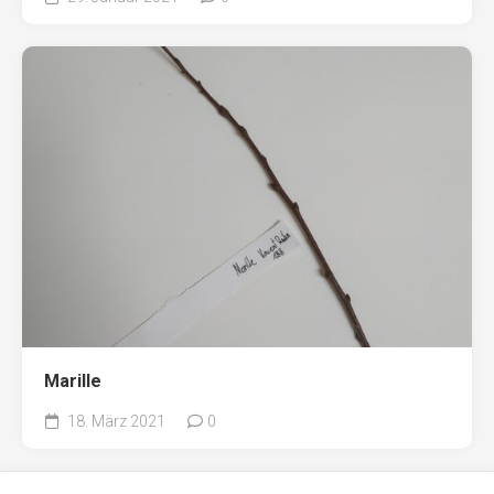
Marille
18. März 2021
0