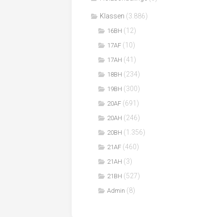
Klassen
(3.886)
(12)
16BH
(10)
17AF
(41)
17AH
(234)
18BH
(300)
19BH
(691)
20AF
(246)
20AH
(1.356)
20BH
(460)
21AF
(3)
21AH
(527)
21BH
(8)
Admin