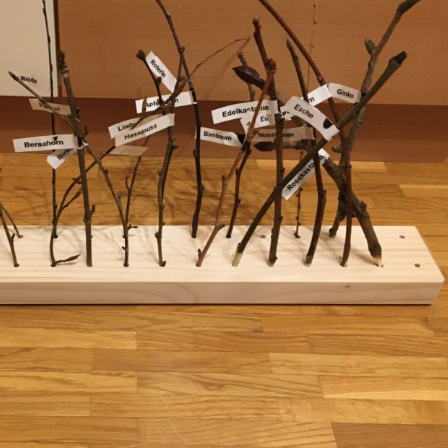
Erle
19AF
Esche
19AH
Fichte
19BH
Ginkgo
20AF
Hartriegel
20AH
Hasel
20BH
Hollunder
Admin
Kastanie
Kiefer
Lärche
Linde
Mammutbaum
Nuss