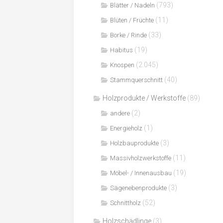
(793)
Blätter / Nadeln
(11)
Blüten / Früchte
(33)
Borke / Rinde
(19)
Habitus
(2.045)
Knospen
(40)
Stammquerschnitt
Holzprodukte / Werkstoffe
(89)
(2)
andere
(1)
Energieholz
(3)
Holzbauprodukte
(11)
Massivholzwerkstoffe
(19)
Möbel- / Innenausbau
(3)
Sägenebenprodukte
(52)
Schnittholz
Holzschädlinge
(3)