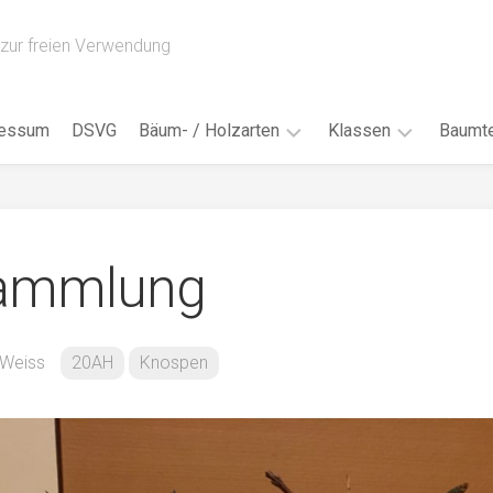
zur freien Verwendung
ressum
DSVG
Bäum- / Holzarten
Klassen
Baumte
Obstbäume
16AH
Blät
/
Tropenhölzer
16BH
Nad
Sammlung
Ahorn
17AF
Blüt
/
Birke
17AH
Früc
Buche
18AF
 Weiss
20AH
Knospen
Bor
/
Douglasie
17BH
Rind
Eibe
18AH
Kno
Eiche
18BH
Habi