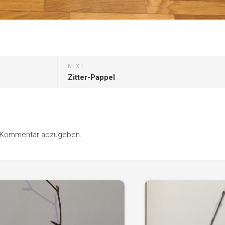
Pappel
Platane
Robinie
Tanne
NEXT
Tulpenbaum
Zitter-Pappel
Ulme
Vogelbeere
Weide
n Kommentar abzugeben.
Weißdorn
Zirbe
Andere