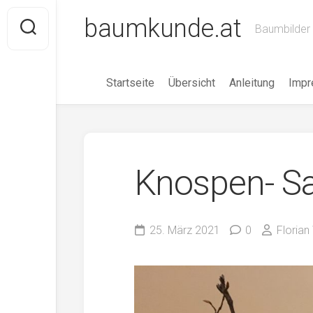
Skip
baumkunde.at
to
Baumbilder 
content
Startseite
Übersicht
Anleitung
Imp
Knospen- 
25. März 2021
0
Florian