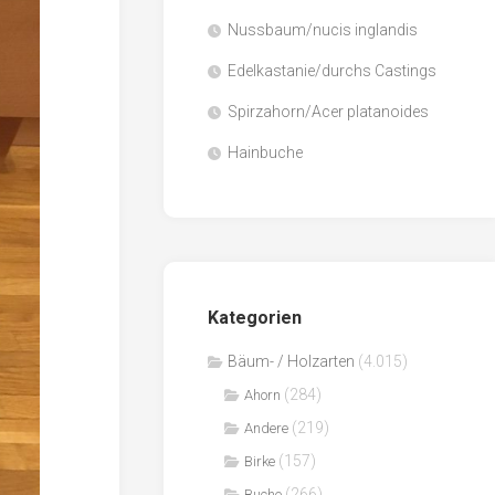
Nussbaum/nucis inglandis
Papier
/
Edelkastanie/durchs Castings
Zellulose
Spirzahorn/Acer platanoides
Sägenebenprodukte
Hainbuche
Schnittholz
Spanwerkstoffe
Kategorien
Bäum- / Holzarten
(4.015)
(284)
Ahorn
(219)
Andere
(157)
Birke
(266)
Buche