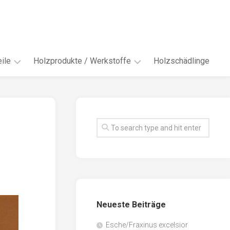
ile
Holzprodukte / Werkstoffe
Holzschädlinge
ter
andere
Werkstoffe
eln
Energieholz
en
Faserwerkstoffe
hte
Funiere
ke
Holzbauprodukte
e
Massivholzwerkstoffe
Neueste Beiträge
spen
Möbel-
/
tus
Esche/Fraxinus excelsior
Innenausbau