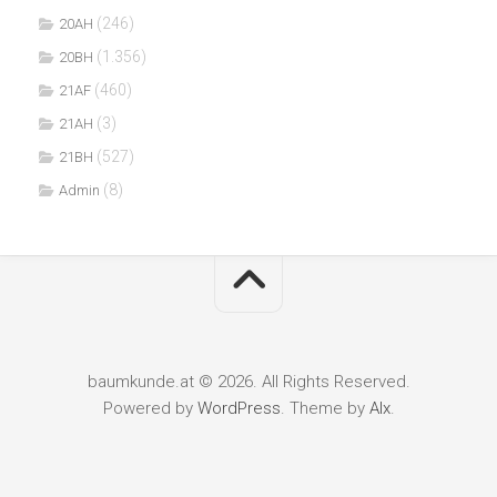
(246)
20AH
(1.356)
20BH
(460)
21AF
(3)
21AH
(527)
21BH
(8)
Admin
baumkunde.at © 2026. All Rights Reserved.
Powered by
WordPress
. Theme by
Alx
.