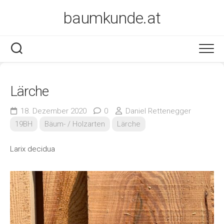
Skip
baumkunde.at
to
content
Lärche
18. Dezember 2020
0
Daniel Rettenegger
19BH
Bäum- / Holzarten
Lärche
Larix decidua