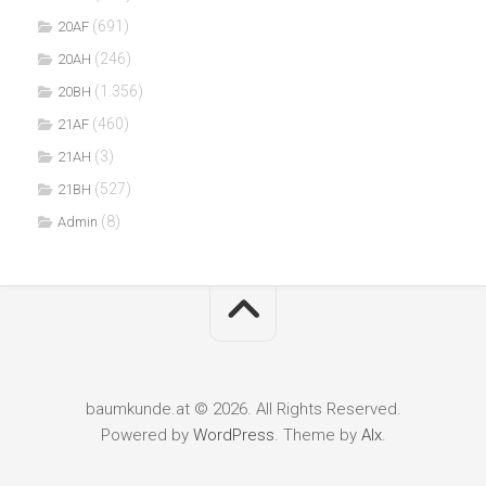
(691)
20AF
(246)
20AH
(1.356)
20BH
(460)
21AF
(3)
21AH
(527)
21BH
(8)
Admin
baumkunde.at © 2026. All Rights Reserved.
Powered by
WordPress
. Theme by
Alx
.