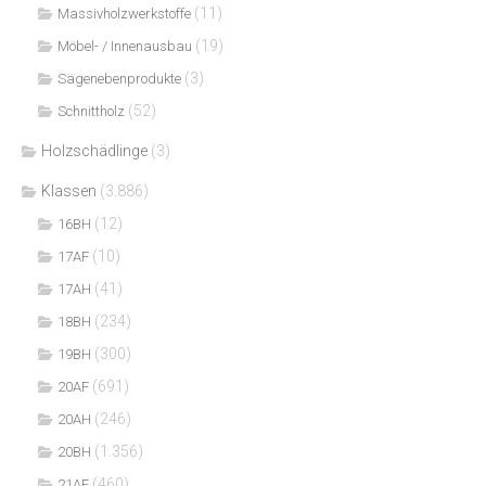
(11)
Massivholzwerkstoffe
(19)
Möbel- / Innenausbau
(3)
Sägenebenprodukte
(52)
Schnittholz
Holzschädlinge
(3)
Klassen
(3.886)
(12)
16BH
(10)
17AF
(41)
17AH
(234)
18BH
(300)
19BH
(691)
20AF
(246)
20AH
(1.356)
20BH
(460)
21AF