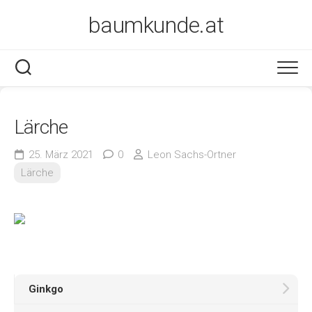
Skip
baumkunde.at
to
content
Lärche
25. März 2021
0
Leon Sachs-Ortner
Lärche
Ginkgo