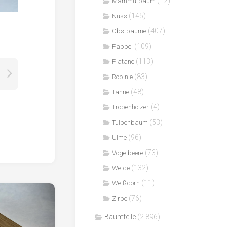
(12)
Mammutbaum
(145)
Nuss
(407)
Obstbäume
(109)
Pappel
(113)
Platane
(83)
Robinie
(48)
Tanne
(4)
Tropenhölzer
(53)
Tulpenbaum
(96)
Ulme
(73)
Vogelbeere
(132)
Weide
(11)
Weißdorn
(76)
Zirbe
Baumteile
(2.896)