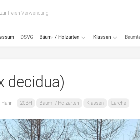
zur freien Verwendung
ressum
DSVG
Bäum- / Holzarten
Klassen
Baumte
Obstbäume
16AH
Blät
/
Tropenhölzer
16BH
Nad
x decidua)
Ahorn
17AF
Blüt
/
Birke
17AH
Früc
Buche
18AF
n Hahn
20BH
Bäum- / Holzarten
Klassen
Lärche
Bor
/
Douglasie
17BH
Rind
Eibe
18AH
Kno
Eiche
18BH
Habi