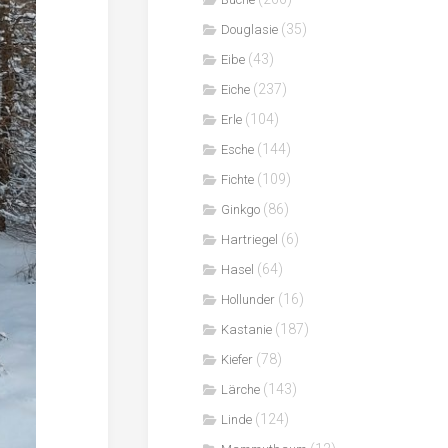
(35)
Douglasie
(43)
Eibe
(237)
Eiche
(104)
Erle
(144)
Esche
(109)
Fichte
(86)
Ginkgo
(6)
Hartriegel
(64)
Hasel
(16)
Hollunder
(187)
Kastanie
(78)
Kiefer
(143)
Lärche
(124)
Linde