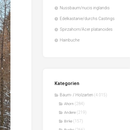
Nussbaum/nucis inglandis
Papier
/
Edelkastanie/durchs Castings
Zellulose
Spirzahorn/Acer platanoides
Sägenebenprodukte
Hainbuche
Schnittholz
Spanwerkstoffe
Kategorien
Bäum- / Holzarten
(4.015)
(284)
Ahorn
(219)
Andere
(157)
Birke
(266)
Buche