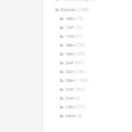
Klassen
(3.886)
(12)
16BH
(10)
17AF
(41)
17AH
(234)
18BH
(300)
19BH
(691)
20AF
(246)
20AH
(1.356)
20BH
(460)
21AF
(3)
21AH
(527)
21BH
(8)
Admin