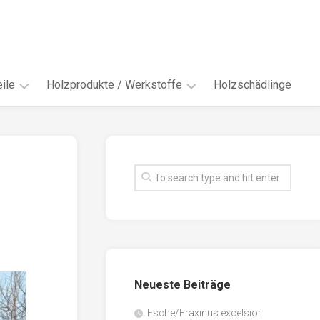
ile
Holzprodukte / Werkstoffe
Holzschädlinge
ter
andere
Werkstoffe
eln
Energieholz
en
Faserwerkstoffe
hte
Funiere
ke
Holzbauprodukte
e
Massivholzwerkstoffe
Neueste Beiträge
spen
Möbel-
/
tus
Esche/Fraxinus excelsior
Innenausbau