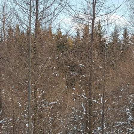
Erle
19AF
Esche
19AH
Fichte
19BH
Ginkgo
20AF
Hartriegel
20AH
Hasel
20BH
Hollunder
Admin
Kastanie
Kiefer
Lärche
Linde
Mammutbaum
Nuss