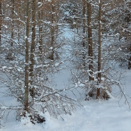
Pappel
Platane
Robinie
Tanne
Tulpenbaum
Ulme
Vogelbeere
Weide
Weißdorn
Zirbe
Andere