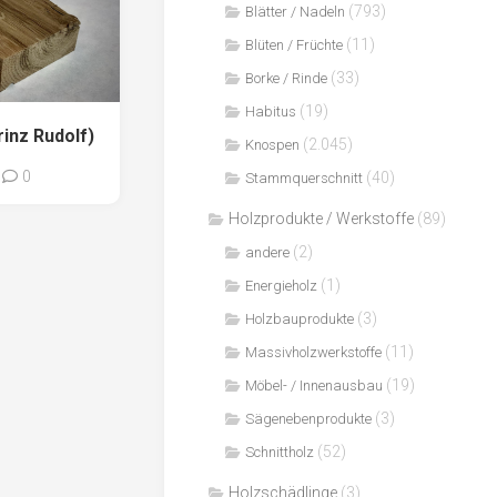
(793)
Blätter / Nadeln
(11)
Blüten / Früchte
(33)
Borke / Rinde
(19)
Habitus
inz Rudolf)
(2.045)
Knospen
0
(40)
Stammquerschnitt
Holzprodukte / Werkstoffe
(89)
(2)
andere
(1)
Energieholz
(3)
Holzbauprodukte
(11)
Massivholzwerkstoffe
(19)
Möbel- / Innenausbau
(3)
Sägenebenprodukte
(52)
Schnittholz
Holzschädlinge
(3)