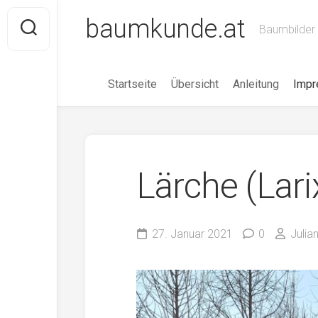
Skip
baumkunde.at
to
Baumbilder 
content
Startseite
Übersicht
Anleitung
Imp
Lärche (Lari
27. Januar 2021
0
Julia