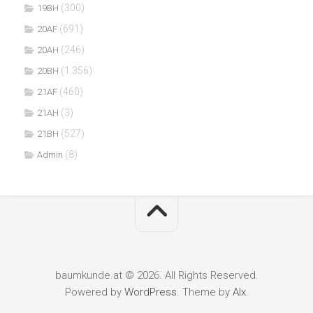
(300)
19BH
(691)
20AF
(246)
20AH
(1.356)
20BH
(460)
21AF
(3)
21AH
(527)
21BH
(8)
Admin
baumkunde.at © 2026. All Rights Reserved.
Powered by
WordPress
. Theme by
Alx
.