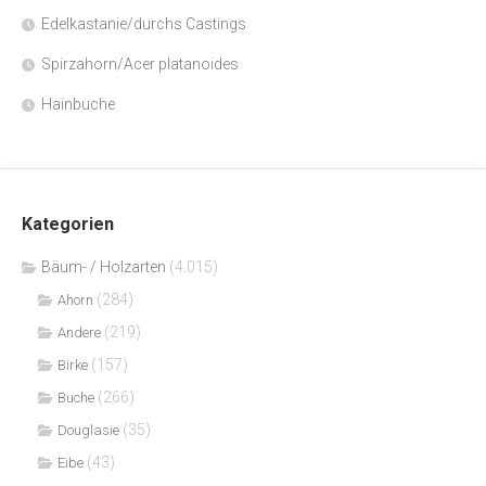
Edelkastanie/durchs Castings
Spirzahorn/Acer platanoides
Hainbuche
Kategorien
Bäum- / Holzarten
(4.015)
(284)
Ahorn
(219)
Andere
(157)
Birke
(266)
Buche
(35)
Douglasie
(43)
Eibe