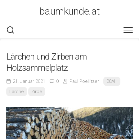
Skip
baumkunde.at
to
content
Lärchen und Zirben am
Holzsammelplatz
21. Januar 2021
0
Paul Poellitzer
20AH
Lärche
Zirbe