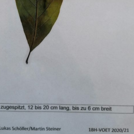
Pappel
Platane
Robinie
Tanne
Tulpenbaum
Ulme
Vogelbeere
Weide
Weißdorn
Zirbe
Andere