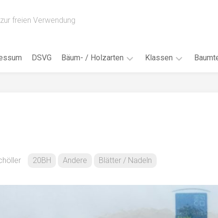
zur freien Verwendung
ressum
DSVG
Bäum- / Holzarten
Klassen
Baumte
Obstbäume
16AH
Blät
/
Tropenhölzer
16BH
Nad
Ahorn
17AF
Blüt
/
Birke
17AH
Früc
Buche
18AF
höller
20BH
Andere
Blätter / Nadeln
Bor
/
Douglasie
17BH
Rind
Eibe
18AH
Kno
Eiche
18BH
Habi