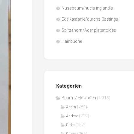
Nussbaum/nucis inglandis
Papier
/
Edelkastanie/durchs Castings
Zellulose
Spirzahorn/Acer platanoides
Sägenebenprodukte
Hainbuche
Schnittholz
Spanwerkstoffe
Kategorien
Bäum- / Holzarten
(4.015)
(284)
Ahorn
(219)
Andere
(157)
Birke
(266)
Buche