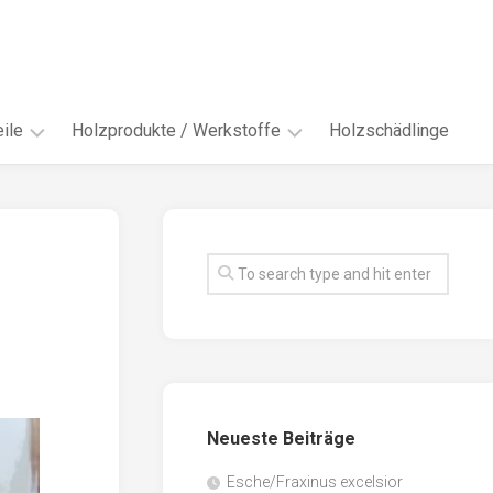
ile
Holzprodukte / Werkstoffe
Holzschädlinge
ter
andere
Werkstoffe
eln
Energieholz
en
Faserwerkstoffe
hte
Funiere
ke
Holzbauprodukte
e
Massivholzwerkstoffe
Neueste Beiträge
spen
Möbel-
/
tus
Esche/Fraxinus excelsior
Innenausbau