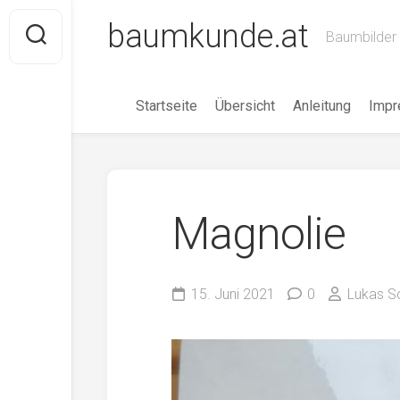
Skip
baumkunde.at
to
Baumbilder 
content
Startseite
Übersicht
Anleitung
Imp
Magnolie
15. Juni 2021
0
Lukas Sc