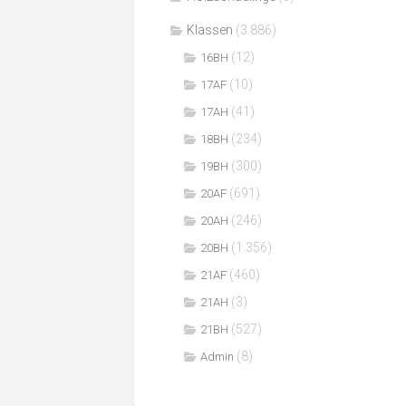
Klassen
(3.886)
(12)
16BH
(10)
17AF
(41)
17AH
(234)
18BH
(300)
19BH
(691)
20AF
(246)
20AH
(1.356)
20BH
(460)
21AF
(3)
21AH
(527)
21BH
(8)
Admin