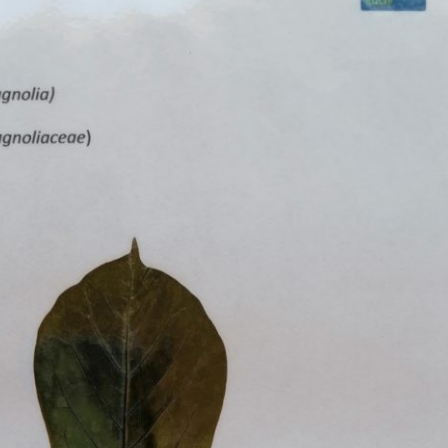
Erle
19AF
Esche
19AH
Fichte
19BH
Ginkgo
20AF
Hartriegel
20AH
Hasel
20BH
Hollunder
Admin
Kastanie
Kiefer
Lärche
Linde
Mammutbaum
Nuss