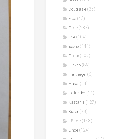
(35)
Douglasie
(43)
Eibe
(237)
Eiche
(104)
Erle
(144)
Esche
(109)
Fichte
(86)
Ginkgo
(6)
Hartriegel
(64)
Hasel
(16)
Hollunder
(187)
Kastanie
(78)
Kiefer
(143)
Lärche
(124)
Linde