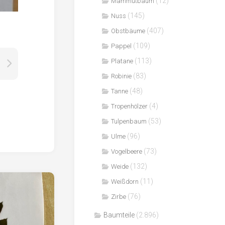
(12)
Mammutbaum
(145)
Nuss
(407)
Obstbäume
(109)
Pappel
(113)
Platane
(83)
Robinie
(48)
Tanne
(4)
Tropenhölzer
(53)
Tulpenbaum
(96)
Ulme
(73)
Vogelbeere
(132)
Weide
(11)
Weißdorn
(76)
Zirbe
Baumteile
(2.896)