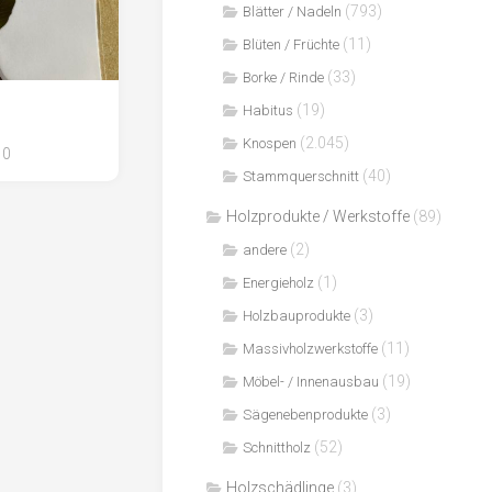
(793)
Blätter / Nadeln
(11)
Blüten / Früchte
(33)
Borke / Rinde
(19)
Habitus
(2.045)
Knospen
0
(40)
Stammquerschnitt
Holzprodukte / Werkstoffe
(89)
(2)
andere
(1)
Energieholz
(3)
Holzbauprodukte
(11)
Massivholzwerkstoffe
(19)
Möbel- / Innenausbau
(3)
Sägenebenprodukte
(52)
Schnittholz
Holzschädlinge
(3)