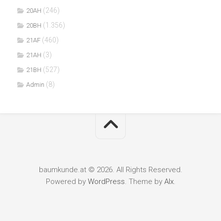
(246)
20AH
(1.356)
20BH
(460)
21AF
(3)
21AH
(527)
21BH
(8)
Admin
baumkunde.at © 2026. All Rights Reserved.
Powered by
WordPress
. Theme by
Alx
.