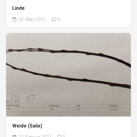
Linde
26. März 2021
0
Weide (Salix)
22. Februar 2022
0