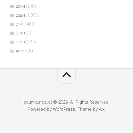
(246)
20AH
(1.356)
20BH
(460)
21AF
(3)
21AH
(527)
21BH
(8)
Admin
baumkunde.at © 2026. All Rights Reserved.
Powered by
WordPress
. Theme by
Alx
.